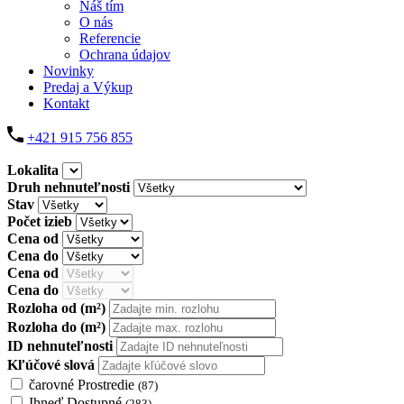
Náš tím
O nás
Referencie
Ochrana údajov
Novinky
Predaj a Výkup
Kontakt
+421 915 756 855
Lokalita
Druh nehnuteľnosti
Stav
Počet izieb
Cena od
Cena do
Cena od
Cena do
Rozloha od
(m²)
Rozloha do
(m²)
ID nehnuteľnosti
Kľúčové slová
čarovné Prostredie
(87)
Ihneď Dostupné
(283)