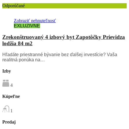
Odporúčané
Zobraziť nehnuteľnosť
EXLUZIVNE
Zrekonštruovaný 4 izbový byt Zapotôčky Prievidza
lodžia 84 m2
Hľadáte priestranné bývanie bez ďalšej investície? Vaša
realitná ponúka na…
Izby
4
Kúpeľne
1
Predaj