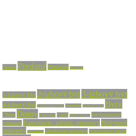
+421 915 756 855
info@vasarealitna.sk
Stav nehnuteľnosti
Predané
Prenajaté
Predaj
Prenájom
Typ nehnuteľnosti
3-izbový byt
2-izbový byt
1-izbový byt
Byty
4-izbový byt
Apartmán
5 a viac izbový byt
Autoumývareň
Domy
Chaty
Iné komerčné
Garáž
Garzónka
Hotel, penzión
Nebytové
Kancelárie, admin. priestory
priestory
priestory
Obchodné priestory
Polyfunkčný objekt
Nezaradené