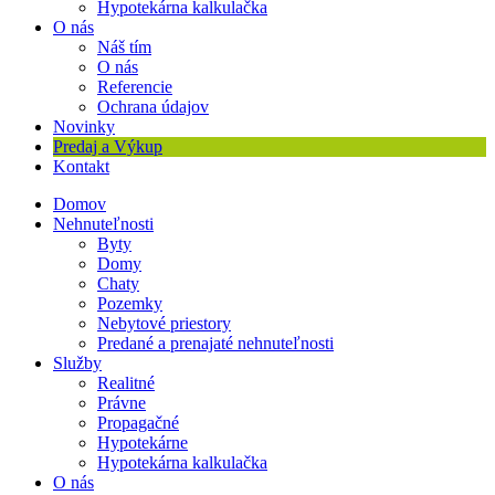
Hypotekárna kalkulačka
O nás
Náš tím
O nás
Referencie
Ochrana údajov
Novinky
Predaj a Výkup
Kontakt
Domov
Nehnuteľnosti
Byty
Domy
Chaty
Pozemky
Nebytové priestory
Predané a prenajaté nehnuteľnosti
Služby
Realitné
Právne
Propagačné
Hypotekárne
Hypotekárna kalkulačka
O nás