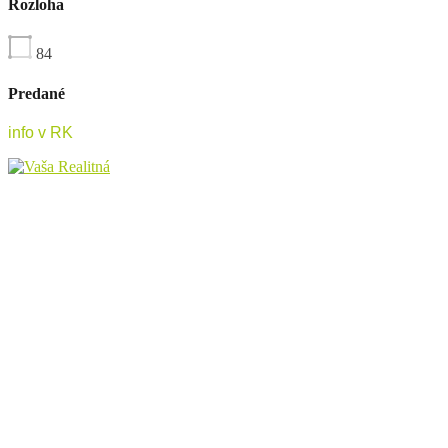
Rozloha
84
Predané
info v RK
Pôsobíme na realitnom trhu Hornej Nitry od roku 2009, najmä v
lokalitách Prievidza, Bojnice, Handlová, Nováky, ale aj Kanianka,
Nitrianske Rudno, Nitrianske Pravno a ostatné lokality. Poskytujeme
kompletný servis v oblasti kúpy, predaja, prenájmu, financovania a
investícií do nehnuteľností.
Kontaktné údaje
Bojnická cesta 4, Prievidza 971 01