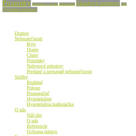
Pozemky
Skladové priestory
Poľnohosp. objekt
Reštaurácia
Vila
Výrobné priestory
Mapa stránky
Domov
Nehnuteľnosti
Byty
Domy
Chaty
Pozemky
Nebytové priestory
Predané a prenajaté nehnuteľnosti
Služby
Realitné
Právne
Propagačné
Hypotekárne
Hypotekárna kalkulačka
O nás
Náš tím
O nás
Referencie
Ochrana údajov