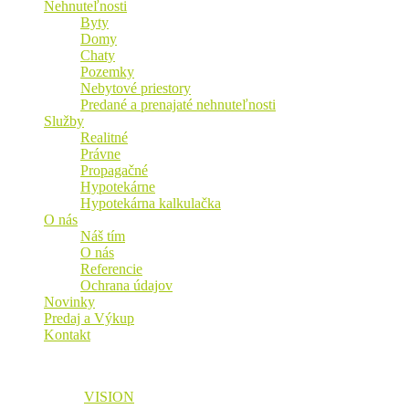
Nehnuteľnosti
Byty
Domy
Chaty
Pozemky
Nebytové priestory
Predané a prenajaté nehnuteľnosti
Služby
Realitné
Právne
Propagačné
Hypotekárne
Hypotekárna kalkulačka
O nás
Náš tím
O nás
Referencie
Ochrana údajov
Novinky
Predaj a Výkup
Kontakt
© 2026 Vaša Realitná Plus, s.r.o. Všetky práva vyhradené.
Designed by
VISION