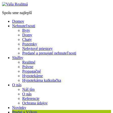
Spolu sme najlepší
Domov
Nehnuteľnosti
Byty
Domy
Chaty
Pozemky
Nebytové priestory
Predané a prenajaté nehnuteľnosti
Služby
Realitné
Právne
Propagačné
Hypotekárne
Hypotekárna kalkulačka
O nás
Náš tím
O nás
Referencie
Ochrana údajov
Novinky
Predaj a Výkup