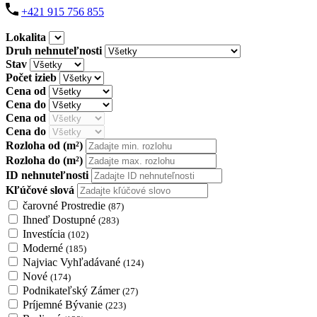
+421 915 756 855
Lokalita
Druh nehnuteľnosti
Stav
Počet izieb
Cena od
Cena do
Cena od
Cena do
Rozloha od
(m²)
Rozloha do
(m²)
ID nehnuteľnosti
Kľúčové slová
čarovné Prostredie
(87)
Ihneď Dostupné
(283)
Investícia
(102)
Moderné
(185)
Najviac Vyhľadávané
(124)
Nové
(174)
Podnikateľský Zámer
(27)
Príjemné Bývanie
(223)