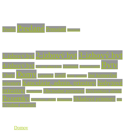
info@vasarealitna.sk
Stav nehnuteľnosti
Predané
Prenajaté
Predaj
Prenájom
Typ nehnuteľnosti
3-izbový byt
2-izbový byt
1-izbový byt
Byty
4-izbový byt
Apartmán
5 a viac izbový byt
Autoumývareň
Domy
Chaty
Iné komerčné
Garáž
Garzónka
Hotel, penzión
Nebytové
Kancelárie, admin. priestory
priestory
priestory
Obchodné priestory
Polyfunkčný objekt
Nezaradené
Pozemky
Skladové priestory
Poľnohosp. objekt
Reštaurácia
Vila
Výrobné priestory
Mapa stránky
Domov