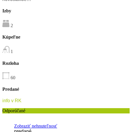
Izby
2
Kúpeľne
1
Rozloha
60
Predané
info v RK
Odporúčané
Zobraziť nehnuteľnosť
predané