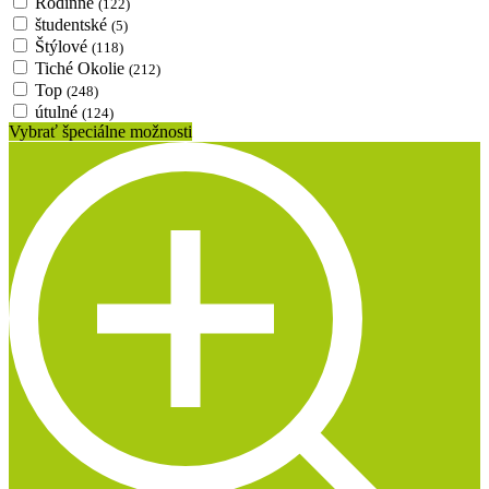
Rodinné
(122)
študentské
(5)
Štýlové
(118)
Tiché Okolie
(212)
Top
(248)
útulné
(124)
Vybrať špeciálne možnosti