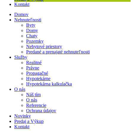
Kontakt
Domov
Nehnuteľnosti
Byty
Domy
Chaty
Pozemky
Nebytové priestory
Predané a prenajaté nehnuteľnosti
Služby
Realitné
Právne
Propagačné
Hypotekárne
Hypotekárna kalkulačka
O nás
Náš tím
O nás
Referencie
Ochrana údajov
Novinky
Predaj a Výkup
Kontakt