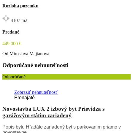
Rozloha pozemku
4107
m2
Predané
449 000 €
Od
Miroslava Majtanová
Odporúčané nehnuteľnosti
Odporúčané
Zobraziť nehnuteľnosť
Prenajaté
Novostavba LUX 2 izbový byt Prievidza s
garážovým státím zariadený
Popis bytu Hľadáte zariadený byt s parkovaním priamo v
novostavbe…