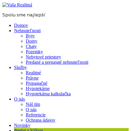
Spolu sme najlepší
Domov
Nehnuteľnosti
Byty
Domy
Chaty
Pozemky
Nebytové priestory
Predané a prenajaté nehnuteľnosti
Služby
Realitné
Právne
Propagačné
Hypotekárne
Hypotekárna kalkulačka
O nás
Náš tím
O nás
Referencie
Ochrana údajov
Novinky
Predaj a Výkup