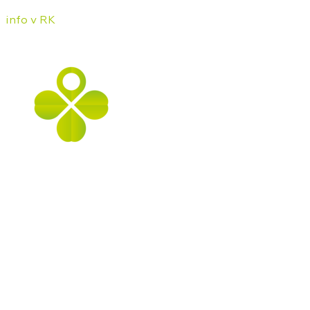
info v RK
Pôsobíme na realitnom trhu Hornej Nitry od roku
2009, najmä v lokalitách Prievidza, Bojnice, Handlová,
Nováky, ale aj Kanianka, Nitrianske Rudno, Nitrianske
Pravno a ostatné lokality. Poskytujeme kompletný
servis v oblasti kúpy, predaja, prenájmu, financovania
a investícií do nehnuteľností.