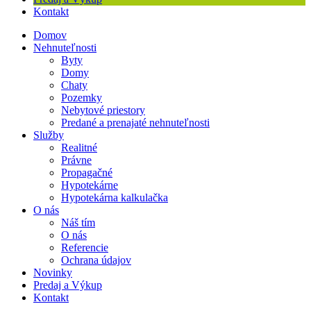
Kontakt
Domov
Nehnuteľnosti
Byty
Domy
Chaty
Pozemky
Nebytové priestory
Predané a prenajaté nehnuteľnosti
Služby
Realitné
Právne
Propagačné
Hypotekárne
Hypotekárna kalkulačka
O nás
Náš tím
O nás
Referencie
Ochrana údajov
Novinky
Predaj a Výkup
Kontakt