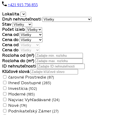
+421 915 756 855
Lokalita
Druh nehnuteľnosti
Stav
Počet izieb
Cena od
Cena do
Cena od
Cena do
Rozloha od
(m²)
Rozloha do
(m²)
ID nehnuteľnosti
Kľúčové slová
čarovné Prostredie
(87)
Ihneď Dostupné
(283)
Investícia
(102)
Moderné
(185)
Najviac Vyhľadávané
(124)
Nové
(174)
Podnikateľský Zámer
(27)