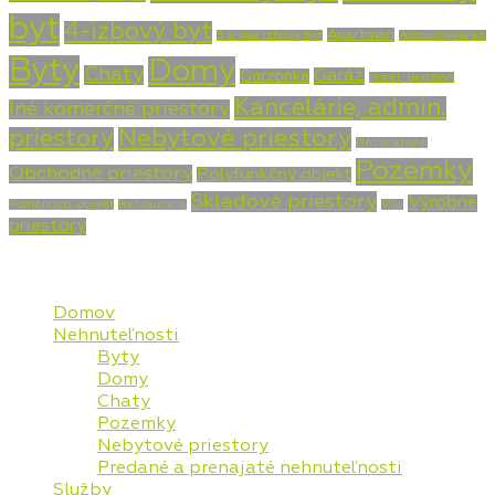
byt
4-izbový byt
Apartmán
5 a viac izbový byt
Autoumývareň
Byty
Domy
Chaty
Garáž
Garzónka
Hotel, penzión
Kancelárie, admin.
Iné komerčné priestory
priestory
Nebytové priestory
Nezaradené
Pozemky
Obchodné priestory
Polyfunkčný objekt
Skladové priestory
Výrobné
Poľnohosp. objekt
Reštaurácia
Vila
priestory
Mapa stránky
Domov
Nehnuteľnosti
Byty
Domy
Chaty
Pozemky
Nebytové priestory
Predané a prenajaté nehnuteľnosti
Služby