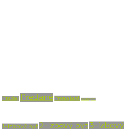
Kontaktné údaje
Bojnická cesta 4, Prievidza 971 01
+421 915 756 855
info@vasarealitna.sk
Stav nehnuteľnosti
Predané
Prenajaté
Predaj
Prenájom
Typ nehnuteľnosti
3-izbový
2-izbový byt
1-izbový byt