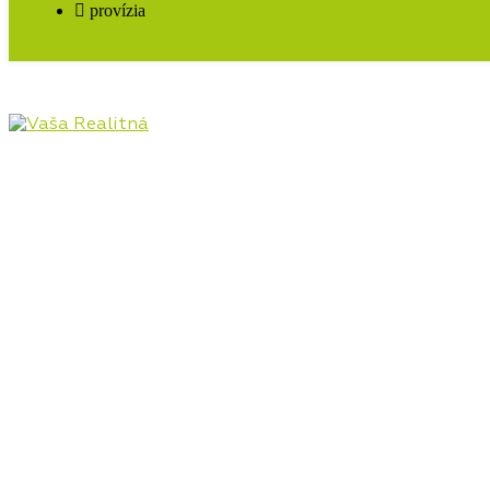
provízia
Pôsobíme na realitnom trhu Hornej Nitry od roku
2009, najmä v lokalitách Prievidza, Bojnice, Handlová,
Nováky, ale aj Kanianka, Nitrianske Rudno, Nitrianske
Pravno a ostatné lokality. Poskytujeme kompletný
servis v oblasti kúpy, predaja, prenájmu, financovania
a investícií do nehnuteľností.
Kontaktné údaje
Bojnická cesta 4, Prievidza 971 01