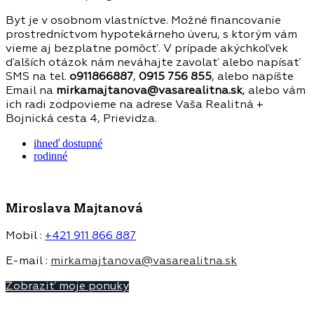
Byt je v osobnom vlastníctve. Možné financovanie
prostredníctvom hypotekárneho úveru, s ktorým vám
vieme aj bezplatne pomôcť. V prípade akýchkoľvek
ďalších otázok nám neváhajte zavolať alebo napísať
SMS na tel.
o911866887
,
0915 756 855
, alebo napíšte
Email na
mirkamajtanova@vasarealitna.sk
, alebo vám
ich radi zodpovieme na adrese Vaša Realitná +
Bojnická cesta 4, Prievidza.
ihneď dostupné
rodinné
Miroslava Majtanová
Mobil :
+421 911 866 887
E-mail :
mirkamajtanova@vasarealitna.sk
Zobraziť moje ponuky