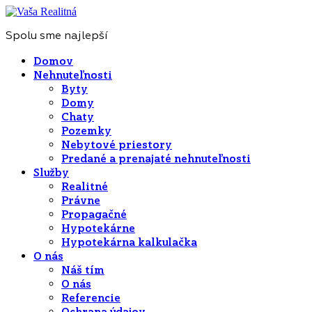
Spolu sme najlepší
Domov
Nehnuteľnosti
Byty
Domy
Chaty
Pozemky
Nebytové priestory
Predané a prenajaté nehnuteľnosti
Služby
Realitné
Právne
Propagačné
Hypotekárne
Hypotekárna kalkulačka
O nás
Náš tím
O nás
Referencie