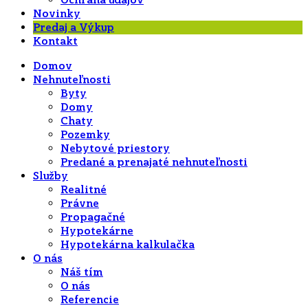
Ochrana údajov
Novinky
Predaj a Výkup
Kontakt
Domov
Nehnuteľnosti
Byty
Domy
Chaty
Pozemky
Nebytové priestory
Predané a prenajaté nehnuteľnosti
Služby
Realitné
Právne
Propagačné
Hypotekárne
Hypotekárna kalkulačka
O nás
Náš tím
O nás
Referencie