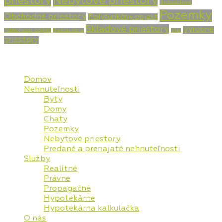
priestory
Nebytové priestory
Nezaradené
Pozemky
Obchodné priestory
Polyfunkčný objekt
Skladové priestory
Výrobné
Poľnohosp. objekt
Reštaurácia
Vila
priestory
Mapa stránky
Domov
Nehnuteľnosti
Byty
Domy
Chaty
Pozemky
Nebytové priestory
Predané a prenajaté nehnuteľnosti
Služby
Realitné
Právne
Propagačné
Hypotekárne
Hypotekárna kalkulačka
O nás