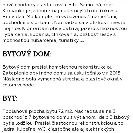
nové chodníky a asfaltová cesta. Samotná obec
Kanianka je jednou z najmodernejších obcí okresu
Prievidza. Má kompletnú vybavenosť inž.sieťami,
obchodmi a službami. Nachádza sa v blízkosti mesta
Bojnice. K prioritám obce patrí aj jazero s možnosťou
rybárčenia, kúpania, člnkovania, blízkosť lesov s
možnosťou hubárčenia, turistiky ….
BYTOVÝ DOM:
Bytový dom prešiel kompletnou rekonštrukciou.
Zateplenie obytného domu sa uskutočnilo v r. 2015.
Následne bola vymenená strecha a plastové okná v
celom vchode.
BYT:
Podlahová plocha bytu 72 m2. Nachádza sa na 3.
poschodí z 7. bytového domu s výťahom. Ide o 3 izbový
byt s lodžiou. Prešiel čiastočnou rekonštrukciou a to
jadra, kúpeľne, WC, čiastočne ale aj elektrických