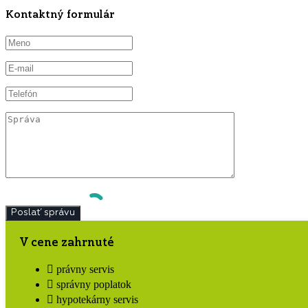
Kontaktný formulár
V cene zahrnuté
právny servis
správny poplatok
hypotekárny servis