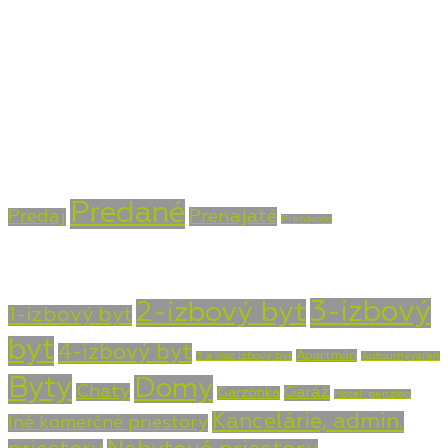
+421 915 756 855
info@vasarealitna.sk
Stav nehnuteľnosti
Predané
Prenajaté
Predaj
Prenájom
Typ nehnuteľnosti
3-izbový
2-izbový byt
1-izbový byt
byt
4-izbový byt
Apartmán
5 a viac izbový byt
Autoumývareň
Byty
Domy
Chaty
Garáž
Garzónka
Hotel, penzión
Kancelárie, admin.
Iné komerčné priestory