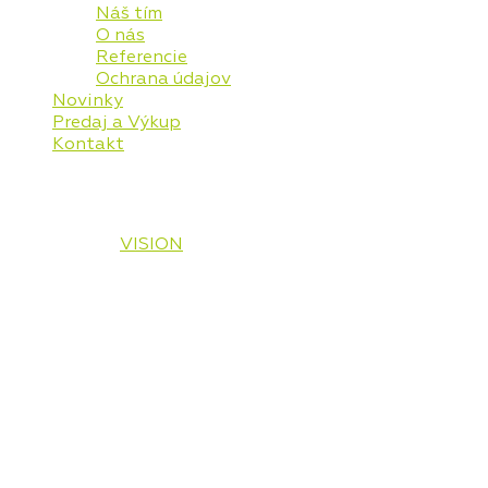
Náš tím
O nás
Referencie
Ochrana údajov
Novinky
Predaj a Výkup
Kontakt
© 2026 Vaša Realitná Plus, s.r.o. Všetky práva
vyhradené.
Designed by
VISION