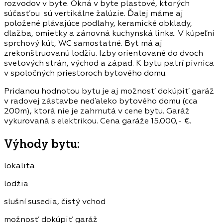
rozvodov v byte. Okná v byte plastové, ktorých
súčasťou sú vertikálne žalúzie. Ďalej máme aj
položené plávajúce podlahy, keramické obklady,
dlažba, omietky a zánovná kuchynská linka. V kúpeľni
sprchový kút, WC samostatné. Byt má aj
zrekonštruovanú lodžiu. Izby orientované do dvoch
svetových strán, východ a západ. K bytu patrí pivnica
v spoločných priestoroch bytového domu.
Pridanou hodnotou bytu je aj možnosť dokúpiť garáž
v radovej zástavbe neďaleko bytového domu (cca
200m), ktorá nie je zahrnutá v cene bytu. Garáž
vykurovaná s elektrikou. Cena garáže 15.000,- €.
Výhody bytu:
lokalita
lodžia
slušní susedia, čistý vchod
možnosť dokúpiť garáž