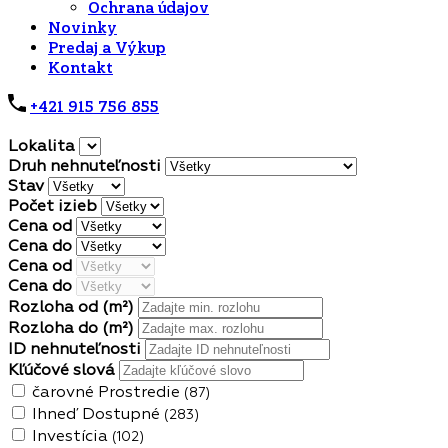
Ochrana údajov
Novinky
Predaj a Výkup
Kontakt
+421 915 756 855
Lokalita
Druh nehnuteľnosti
Stav
Počet izieb
Cena od
Cena do
Cena od
Cena do
Rozloha od
(m²)
Rozloha do
(m²)
ID nehnuteľnosti
Kľúčové slová
čarovné Prostredie
(87)
Ihneď Dostupné
(283)
Investícia
(102)