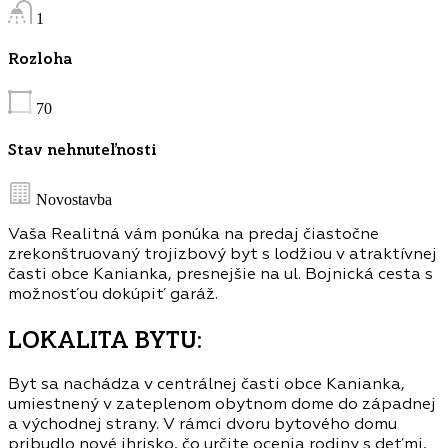
1
Rozloha
70
Stav nehnuteľnosti
Novostavba
Vaša Realitná vám ponúka na predaj čiastočne
zrekonštruovaný trojizbový byt s lodžiou v atraktívnej
časti obce Kanianka, presnejšie na ul. Bojnická cesta s
možnosťou dokúpiť garáž.
LOKALITA BYTU:
Byt sa nachádza v centrálnej časti obce Kanianka,
umiestnený v zateplenom obytnom dome do západnej
a východnej strany. V rámci dvoru bytového domu
pribudlo nové ihrisko, čo určite ocenia rodiny s deťmi,