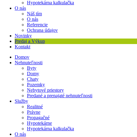
Hypotekárna kalkulačka
O nás
Náš tím
O nás
Referencie
Ochrana údajov
Novinky
Predaj a Výkup
Kontakt
Domov
Nehnuteľnosti
Byty
Domy
Chaty
Pozemky
Nebytové priestory
Predané a prenajaté nehnuteľnosti
Služby
Realitné
Právne
Propagačné
Hypotekárne
Hypotekárna kalkulačka
O nás