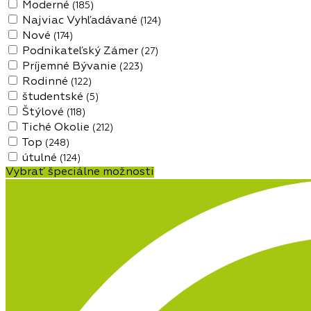
Moderné
(185)
Najviac Vyhľadávané
(124)
Nové
(174)
Podnikateľský Zámer
(27)
Príjemné Bývanie
(223)
Rodinné
(122)
študentské
(5)
Štýlové
(118)
Tiché Okolie
(212)
Top
(248)
útulné
(124)
Vybrať špeciálne možnosti