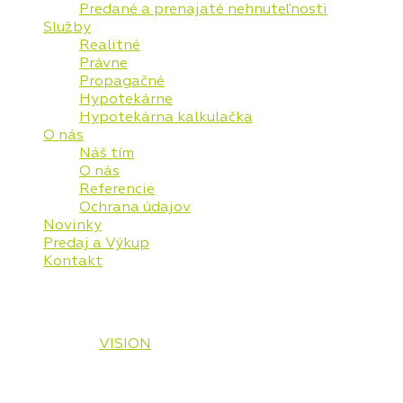
Predané a prenajaté nehnuteľnosti
Služby
Realitné
Právne
Propagačné
Hypotekárne
Hypotekárna kalkulačka
O nás
Náš tím
O nás
Referencie
Ochrana údajov
Novinky
Predaj a Výkup
Kontakt
© 2026 Vaša Realitná Plus, s.r.o. Všetky práva
vyhradené.
Designed by
VISION