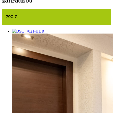
záhradkou
790 €