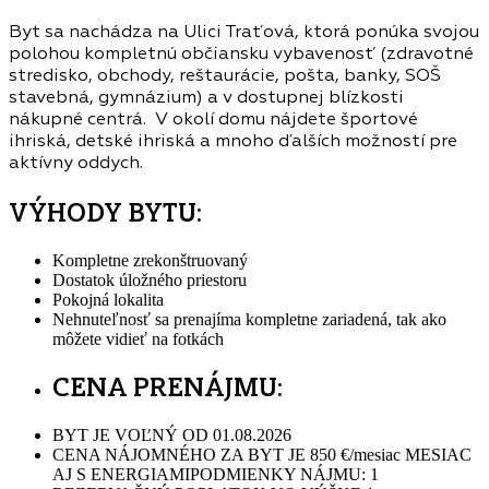
Byt sa nachádza na Ulici Traťová, ktorá ponúka svojou
polohou kompletnú občiansku vybavenosť (zdravotné
stredisko, obchody, reštaurácie, pošta, banky, SOŠ
stavebná, gymnázium) a v dostupnej blízkosti
nákupné centrá. V okolí domu nájdete športové
ihriská, detské ihriská a mnoho ďalších možností pre
aktívny oddych.
VÝHODY BYTU:
Kompletne zrekonštruovaný
Dostatok úložného priestoru
Pokojná lokalita
Nehnuteľnosť sa prenajíma kompletne zariadená, tak ako
môžete vidieť na fotkách
CENA PRENÁJMU:
BYT JE VOĽNÝ OD 01.08.2026
CENA NÁJOMNÉHO ZA BYT JE 850 €/mesiac MESIAC
AJ S ENERGIAMIPODMIENKY NÁJMU: 1