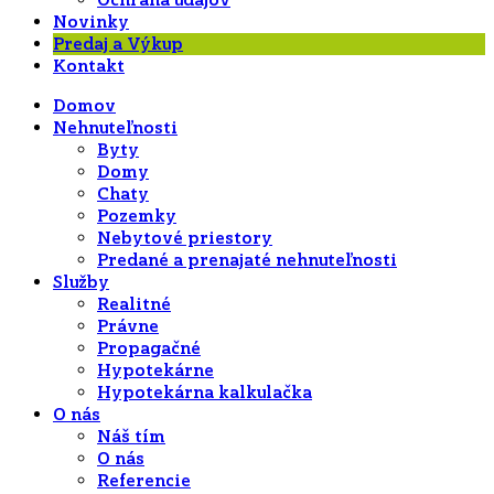
Ochrana údajov
Novinky
Predaj a Výkup
Kontakt
Domov
Nehnuteľnosti
Byty
Domy
Chaty
Pozemky
Nebytové priestory
Predané a prenajaté nehnuteľnosti
Služby
Realitné
Právne
Propagačné
Hypotekárne
Hypotekárna kalkulačka
O nás
Náš tím
O nás
Referencie