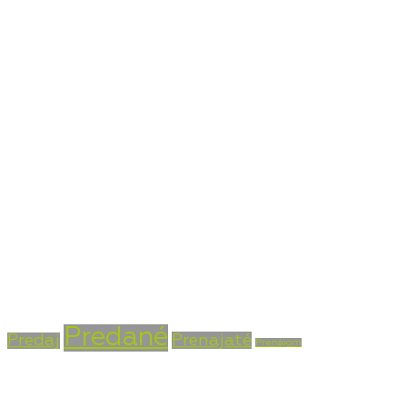
Kontaktné údaje
Bojnická cesta 4, Prievidza 971 01
+421 915 756 855
info@vasarealitna.sk
Stav nehnuteľnosti
Predané
Prenajaté
Predaj
Prenájom
Typ nehnuteľnosti