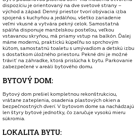
dispozíciu je orientovaný na dve svetové strany –
východ a západ. Denný priestor tvorí obývacia izba
spojená s kuchyňou a jedálňou, všetko zariadenie
veľmi vkusné a vytvára pekný celok. Samostatná
spálňa disponuje manželskou posteľou, veľkou
vstavanou skryňou, má priamy vstup na balkón. Ďalej
máme modernú, praktickú kúpeľňu so sprchovým
kútom, samostatnú toaletu s umývadlom a detskú izbu
s dostatkom úložného priestoru. Pekné dni je možné
tráviť na záhradke, ktorá prislúcha k bytu. Parkovanie
zabezpečené v areáli bytového domu.
BYTOVÝ DOM:
Bytový dom prešiel kompletnou rekonštrukciou,
vrátane zateplenia, osadenia plastových okien a
bezpečnostných dverí. V bytovom dome sa nachádzajú
len štyry bytové jednotky, čo zaručuje vysokú mieru
súkromia.
LOKALITA BYTU: