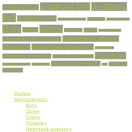
3-izbový
2-izbový byt
1-izbový byt
byt
4-izbový byt
Apartmán
5 a viac izbový byt
Autoumývareň
Byty
Domy
Chaty
Garáž
Garzónka
Hotel, penzión
Kancelárie, admin.
Iné komerčné priestory
priestory
Nebytové priestory
Nezaradené
Pozemky
Obchodné priestory
Polyfunkčný objekt
Skladové priestory
Výrobné
Poľnohosp. objekt
Reštaurácia
Vila
priestory
Mapa stránky
Domov
Nehnuteľnosti
Byty
Domy
Chaty
Pozemky
Nebytové priestory