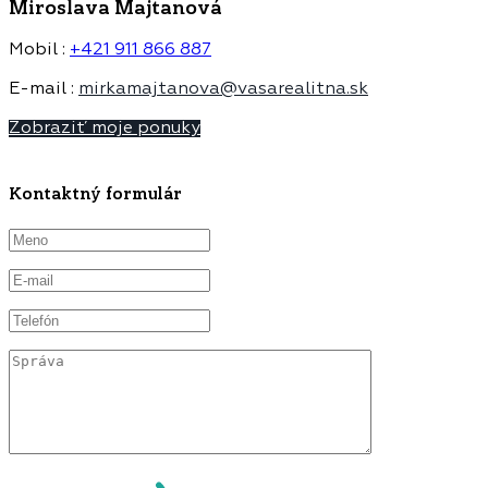
Miroslava Majtanová
Mobil :
+421 911 866 887
E-mail :
mirkamajtanova@vasarealitna.sk
Zobraziť moje ponuky
Kontaktný formulár