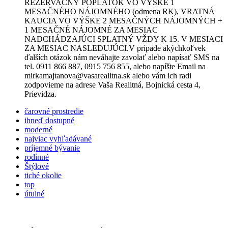
REZERVAČNÝ POPLATOK VO VÝŠKE 1
MESAČNÉHO NÁJOMNÉHO (odmena RK), VRATNÁ
KAUCIA VO VÝŠKE 2 MESAČNÝCH NÁJOMNÝCH +
1 MESAČNÉ NÁJOMNÉ ZA MESIAC
NADCHÁDZAJÚCI SPLATNÝ VŽDY K 15. V MESIACI
ZA MESIAC NASLEDUJÚCI.V prípade akýchkoľvek
ďalších otázok nám neváhajte zavolať alebo napísať SMS na
tel. 0911 866 887, 0915 756 855, alebo napíšte Email na
mirkamajtanova@vasarealitna.sk alebo vám ich radi
zodpovieme na adrese Vaša Realitná, Bojnická cesta 4,
Prievidza.
čarovné prostredie
ihneď dostupné
moderné
najviac vyhľadávané
príjemné bývanie
rodinné
Štýlové
tiché okolie
top
útulné