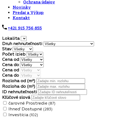
Ochrana údajov
Novinky
Predaj a Výkup
Kontakt
+421 915 756 855
Lokalita
Druh nehnuteľnosti
Stav
Počet izieb
Cena od
Cena do
Cena od
Cena do
Rozloha od
(m²)
Rozloha do
(m²)
ID nehnuteľnosti
Kľúčové slová
čarovné Prostredie
(87)
Ihneď Dostupné
(283)
Investícia
(102)