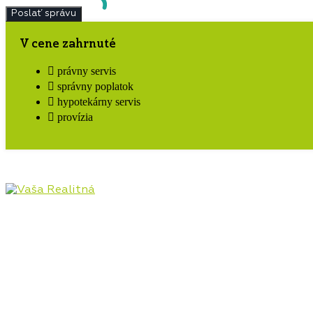
V cene zahrnuté
právny servis
správny poplatok
hypotekárny servis
provízia
Pôsobíme na realitnom trhu Hornej Nitry od roku
2009, najmä v lokalitách Prievidza, Bojnice, Handlová,
Nováky, ale aj Kanianka, Nitrianske Rudno, Nitrianske
Pravno a ostatné lokality. Poskytujeme kompletný
servis v oblasti kúpy, predaja, prenájmu, financovania
a investícií do nehnuteľností.