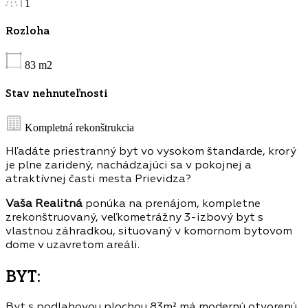
1
Rozloha
83
m2
Stav nehnuteľnosti
Kompletná rekonštrukcia
Hľadáte priestranný byt vo vysokom štandarde, krorý
je plne zaridený,
nachádzajúci sa v pokojnej a
atraktívnej časti mesta Prievidza?
Vaša Realitná
ponúka na prenájom, kompletne
zrekonštruovaný, veľkometrážny 3-izbový byt s
vlastnou záhradkou, situovaný v komornom bytovom
dome v uzavretom areáli.
BYT:
Byt s podlahovou plochou 83m² má modernú otvorenú