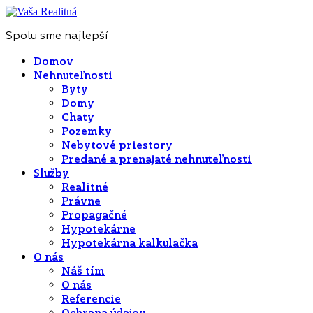
Spolu sme najlepší
Domov
Nehnuteľnosti
Byty
Domy
Chaty
Pozemky
Nebytové priestory
Predané a prenajaté nehnuteľnosti
Služby
Realitné
Právne
Propagačné
Hypotekárne
Hypotekárna kalkulačka
O nás
Náš tím
O nás
Referencie