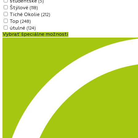
študentské
(5)
Štýlové
(118)
Tiché Okolie
(212)
Top
(248)
útulné
(124)
Vybrať špeciálne možnosti