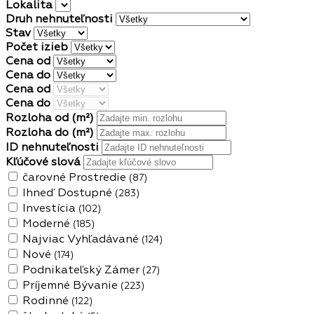
Lokalita
Druh nehnuteľnosti
Stav
Počet izieb
Cena od
Cena do
Cena od
Cena do
Rozloha od
(m²)
Rozloha do
(m²)
ID nehnuteľnosti
Kľúčové slová
čarovné Prostredie
(87)
Ihneď Dostupné
(283)
Investícia
(102)
Moderné
(185)
Najviac Vyhľadávané
(124)
Nové
(174)
Podnikateľský Zámer
(27)
Príjemné Bývanie
(223)
Rodinné
(122)