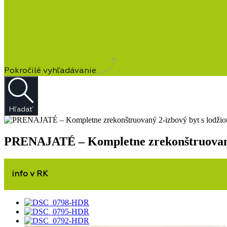
Pokročilé vyhľadávanie
Hľadať
PRENAJATÉ – Kompletne zrekonštruovaný 
info v RK