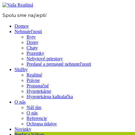
Spolu sme najlepší
Domov
Nehnuteľnosti
Byty
Domy
Chaty
Pozemky
Nebytové priestory
Predané a prenajaté nehnuteľnosti
Služby
Realitné
Právne
Propagačné
Hypotekárne
Hypotekárna kalkulačka
O nás
Náš tím
O nás
Referencie
Ochrana údajov
Novinky
Predaj a Výkup