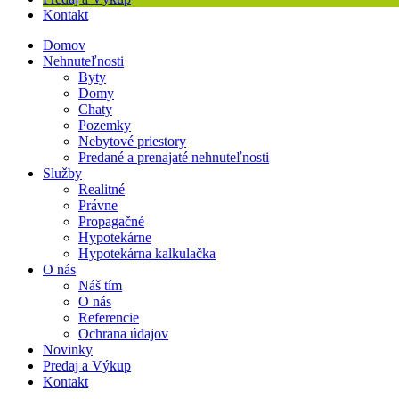
Kontakt
Domov
Nehnuteľnosti
Byty
Domy
Chaty
Pozemky
Nebytové priestory
Predané a prenajaté nehnuteľnosti
Služby
Realitné
Právne
Propagačné
Hypotekárne
Hypotekárna kalkulačka
O nás
Náš tím
O nás
Referencie
Ochrana údajov
Novinky
Predaj a Výkup
Kontakt