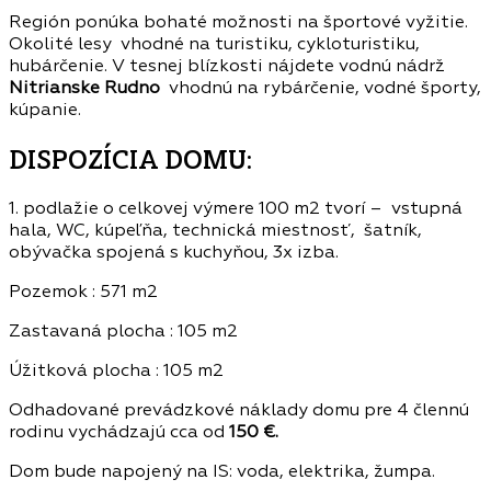
Región ponúka bohaté možnosti na športové vyžitie.
Okolité lesy vhodné na turistiku, cykloturistiku,
hubárčenie. V tesnej blízkosti nájdete vodnú nádrž
Nitrianske Rudno
vhodnú na rybárčenie, vodné športy,
kúpanie.
DISPOZÍCIA DOMU:
1. podlažie o celkovej výmere 100 m2 tvorí – vstupná
hala, WC, kúpeľňa, technická miestnosť, šatník,
obývačka spojená s kuchyňou, 3x izba.
Pozemok : 571 m2
Zastavaná plocha : 105 m2
Úžitková plocha : 105 m2
Odhadované prevádzkové náklady domu pre 4 člennú
rodinu vychádzajú cca od
150 €.
Dom bude napojený na IS: voda, elektrika, žumpa.