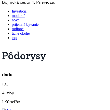
Bojnická cesta 4, Prievidza.
Investícia
moderné
nové
príjemné bývanie
rodinné
tiché okolie
top
Pôdorysy
dsds
105
4 Izby
1 Kúpeľňa