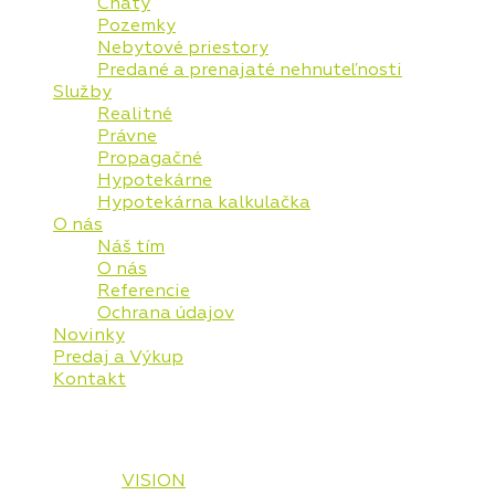
Chaty
Pozemky
Nebytové priestory
Predané a prenajaté nehnuteľnosti
Služby
Realitné
Právne
Propagačné
Hypotekárne
Hypotekárna kalkulačka
O nás
Náš tím
O nás
Referencie
Ochrana údajov
Novinky
Predaj a Výkup
Kontakt
© 2026 Vaša Realitná Plus, s.r.o. Všetky práva
vyhradené.
Designed by
VISION