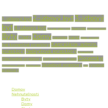
Typ nehnuteľnosti
3-izbový
2-izbový byt
1-izbový byt
byt
4-izbový byt
Apartmán
5 a viac izbový byt
Autoumývareň
Byty
Domy
Chaty
Garáž
Garzónka
Hotel, penzión
Kancelárie, admin.
Iné komerčné priestory
priestory
Nebytové priestory
Nezaradené
Pozemky
Obchodné priestory
Polyfunkčný objekt
Skladové priestory
Výrobné
Poľnohosp. objekt
Reštaurácia
Vila
priestory
Mapa stránky
Domov
Nehnuteľnosti
Byty
Domy