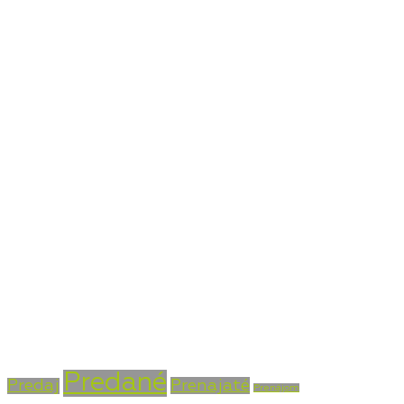
a investícií do nehnuteľností.
Kontaktné údaje
Bojnická cesta 4, Prievidza 971 01
+421 915 756 855
info@vasarealitna.sk
Stav nehnuteľnosti
Predané
Prenajaté
Predaj
Prenájom