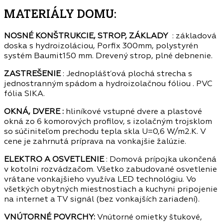
MATERIÁLY DOMU:
NOSNÉ KONŠTRUKCIE, STROP, ZÁKLADY
: základová
doska s hydroizoláciou, Porfix 300mm, polystyrén
systém Baumit150 mm. Drevený strop, plné debnenie.
ZASTREŠENIE
: Jednoplášťová plochá strecha s
jednostranným spádom a hydroizolačnou fóliou . PVC
fólia SIKA.
OKNÁ, DVERE :
hliníkové vstupné dvere a plastové
okná zo 6 komorových profilov, s izolačným trojsklom
so súčiniteľom prechodu tepla skla U=0,6 W/m2.K. V
cene je zahrnutá príprava na vonkajšie žalúzie.
ELEKTRO A OSVETLENIE
: Domová prípojka ukončená
v kotolni rozvádzačom. Všetko zabudované osvetlenie
vrátane vonkajšieho využíva LED technológiu. Vo
všetkých obytných miestnostiach a kuchyni pripojenie
na internet a TV signál (bez vonkajších zariadení).
VNÚTORNÉ POVRCHY:
Vnútorné omietky štukové,