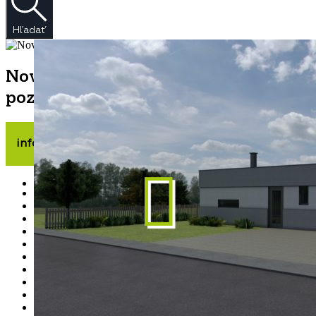
Hľadať
Novostavba Rodinný dom Liešťany
poz. 571 m2
info v RK