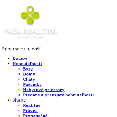
Spolu sme najlepší
Domov
Nehnuteľnosti
Byty
Domy
Chaty
Pozemky
Nebytové priestory
Predané a prenajaté nehnuteľnosti
Služby
Realitné
Právne
Propagačné