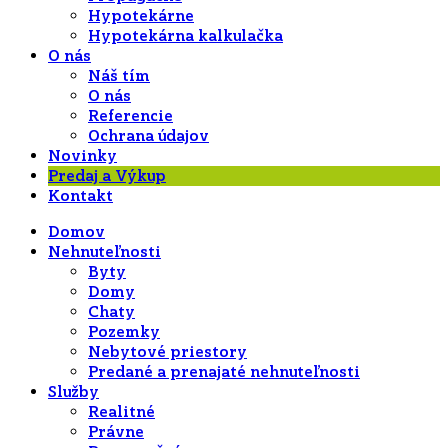
Hypotekárne
Hypotekárna kalkulačka
O nás
Náš tím
O nás
Referencie
Ochrana údajov
Novinky
Predaj a Výkup
Kontakt
Domov
Nehnuteľnosti
Byty
Domy
Chaty
Pozemky
Nebytové priestory
Predané a prenajaté nehnuteľnosti
Služby
Realitné
Právne