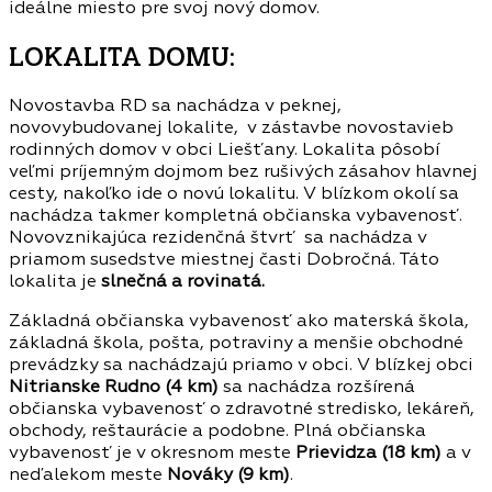
ideálne miesto pre svoj nový domov.
LOKALITA DOMU:
Novostavba RD sa nachádza v peknej,
novovybudovanej lokalite, v zástavbe novostavieb
rodinných domov v obci Liešťany. Lokalita pôsobí
veľmi príjemným dojmom bez rušivých zásahov hlavnej
cesty, nakoľko ide o novú lokalitu. V blízkom okolí sa
nachádza takmer kompletná občianska vybavenosť.
Novovznikajúca rezidenčná štvrť sa nachádza v
priamom susedstve miestnej časti Dobročná. Táto
lokalita je
slnečná a rovinatá.
Základná občianska vybavenosť ako materská škola,
základná škola, pošta, potraviny a menšie obchodné
prevádzky sa nachádzajú priamo v obci. V blízkej obci
Nitrianske Rudno (4 km)
sa nachádza rozšírená
občianska vybavenosť o zdravotné stredisko, lekáreň,
obchody, reštaurácie a podobne. Plná občianska
vybavenosť je v okresnom meste
Prievidza (18 km)
a v
neďalekom meste
Nováky (9 km)
.