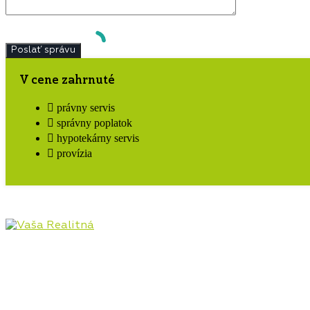
V cene zahrnuté
právny servis
správny poplatok
hypotekárny servis
provízia
Pôsobíme na realitnom trhu Hornej Nitry od roku
2009, najmä v lokalitách Prievidza, Bojnice, Handlová,
Nováky, ale aj Kanianka, Nitrianske Rudno, Nitrianske
Pravno a ostatné lokality. Poskytujeme kompletný
servis v oblasti kúpy, predaja, prenájmu, financovania