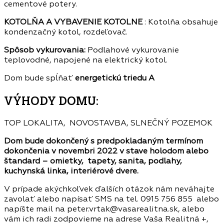
cementové potery.
KOTOLŇA A VYBAVENIE KOTOLNE
: Kotolňa obsahuje
kondenzačný kotol, rozdeľovač.
Spôsob vykurovania:
Podlahové vykurovanie
teplovodné, napojené na elektrický kotol.
Dom bude spĺňať
energetickú triedu A
VÝHODY DOMU:
TOP LOKALITA, NOVOSTAVBA, SLNEČNÝ POZEMOK
Dom bude dokončený s predpokladaným termínom
dokončenia v novembri 2022 v stave holodom alebo
štandard – omietky, tapety, sanita, podlahy,
kuchynská linka, interiérové dvere.
V prípade akýchkoľvek ďalších otázok nám neváhajte
zavolať alebo napísať SMS na tel. 0915 756 855 alebo
napíšte mail na peter.vrtak@vasarealitna.sk, alebo
vám ich radi zodpovieme na adrese Vaša Realitná +,