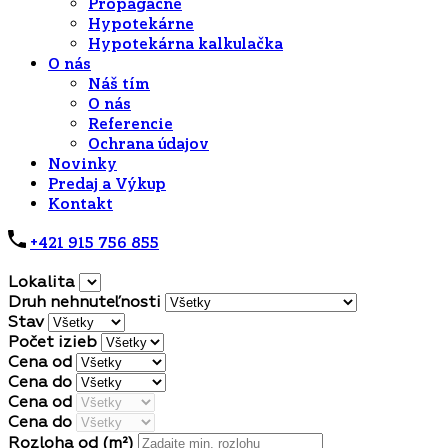
Propagačné
Hypotekárne
Hypotekárna kalkulačka
O nás
Náš tím
O nás
Referencie
Ochrana údajov
Novinky
Predaj a Výkup
Kontakt
+421 915 756 855
Lokalita
Druh nehnuteľnosti
Stav
Počet izieb
Cena od
Cena do
Cena od
Cena do
Rozloha od
(m²)