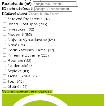
Rozloha do
(m²)
ID nehnuteľnosti
Kľúčové slová
čarovné Prostredie
(87)
Ihneď Dostupné
(283)
Investícia
(102)
Moderné
(185)
Najviac Vyhľadávané
(124)
Nové
(174)
Podnikateľský Zámer
(27)
Príjemné Bývanie
(223)
Rodinné
(122)
študentské
(5)
Štýlové
(118)
Tiché Okolie
(212)
Top
(248)
útulné
(124)
Vybrať špeciálne možnosti