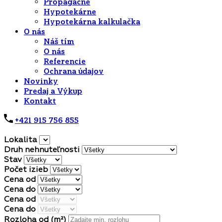
Propagačné
Hypotekárne
Hypotekárna kalkulačka
O nás
Náš tím
O nás
Referencie
Ochrana údajov
Novinky
Predaj a Výkup
Kontakt
+421 915 756 855
Lokalita
Druh nehnuteľnosti
Stav
Počet izieb
Cena od
Cena do
Cena od
Cena do
Rozloha od
(m²)