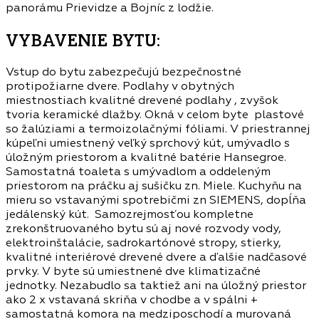
panorámu Prievidze a Bojníc z lodžie.
VYBAVENIE BYTU:
Vstup do bytu zabezpečujú bezpečnostné
protipožiarne dvere. Podlahy v obytných
miestnostiach kvalitné drevené podlahy , zvyšok
tvoria keramické dlažby. Okná v celom byte plastové
so žalúziami a termoizolačnými fóliami. V priestrannej
kúpeľni umiestnený veľký sprchový kút, umývadlo s
úložným priestorom a kvalitné batérie Hansegroe.
Samostatná toaleta s umývadlom a oddeleným
priestorom na práčku aj sušičku zn. Miele. Kuchyňu na
mieru so vstavanými spotrebičmi zn SIEMENS, dopĺňa
jedálenský kút. Samozrejmosťou kompletne
zrekonštruovaného bytu sú aj nové rozvody vody,
elektroinštalácie, sadrokartónové stropy, stierky,
kvalitné interiérové drevené dvere a ďalšie nadčasové
prvky. V byte sú umiestnené dve klimatizačné
jednotky. Nezabudlo sa taktiež ani na úložný priestor
ako 2 x vstavaná skriňa v chodbe a v spálni +
samostatná komora na medziposchodí a murovaná