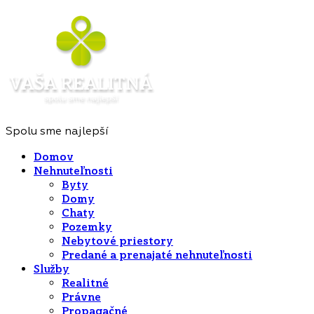
Spolu sme najlepší
Domov
Nehnuteľnosti
Byty
Domy
Chaty
Pozemky
Nebytové priestory
Predané a prenajaté nehnuteľnosti
Služby
Realitné
Právne
Propagačné