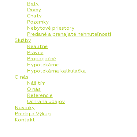
Byty
Domy
Chaty
Pozemky
Nebytové priestory
Predané a prenajaté nehnuteľnosti
Služby
Realitné
Právne
Propagačné
Hypotekárne
Hypotekárna kalkulačka
O nás
Náš tím
O nás
Referencie
Ochrana údajov
Novinky
Predaj a Výkup
Kontakt
© 2026 Vaša Realitná Plus, s.r.o. Všetky práva