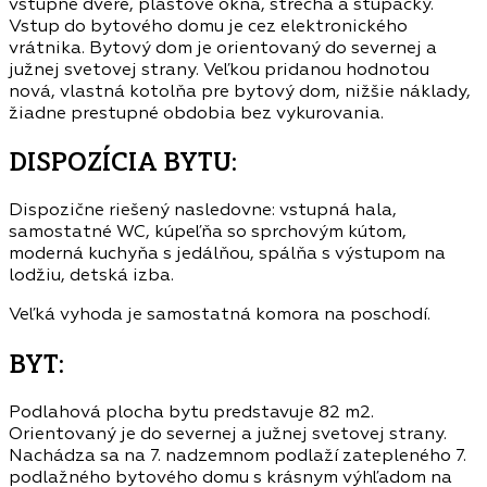
vstupné dvere, plastové okná, strecha a stupačky.
Vstup do bytového domu je cez elektronického
vrátnika. Bytový dom je orientovaný do severnej a
južnej svetovej strany. Veľkou pridanou hodnotou
nová, vlastná kotolňa pre bytový dom, nižšie náklady,
žiadne prestupné obdobia bez vykurovania.
DISPOZÍCIA BYTU:
Dispozične riešený nasledovne: vstupná hala,
samostatné WC, kúpeľňa so sprchovým kútom,
moderná kuchyňa s jedálňou, spálňa s výstupom na
lodžiu, detská izba.
Veľká vyhoda je samostatná komora na poschodí.
BYT:
Podlahová plocha bytu predstavuje 82 m2.
Orientovaný je do severnej a južnej svetovej strany.
Nachádza sa na 7. nadzemnom podlaží zatepleného 7.
podlažného bytového domu s krásnym výhľadom na