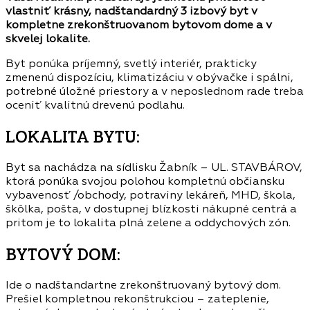
vlastniť krásny, nadštandardný 3 izbový byt v
kompletne zrekonštruovanom bytovom dome a v
skvelej lokalite.
Byt ponúka príjemný, svetlý interiér, prakticky
zmenenú dispozíciu, klimatizáciu v obývačke i spálni,
potrebné úložné priestory a v neposlednom rade treba
oceniť kvalitnú drevenú podlahu.
LOKALITA BYTU:
Byt sa nachádza na sídlisku Žabník – UL. STAVBÁROV,
ktorá ponúka svojou polohou kompletnú občiansku
vybavenosť /obchody, potraviny lekáreň, MHD, škola,
škôlka, pošta, v dostupnej blízkosti nákupné centrá a
pritom je to lokalita plná zelene a oddychových zón.
BYTOVÝ DOM:
Ide o nadštandartne zrekonštruovaný bytový dom.
Prešiel kompletnou rekonštrukciou – zateplenie,