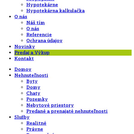
Hypotekárne
Hypotekárna kalkulačka
O nás
Náš tím
O nás
Referencie
Ochrana údajov
Novinky
Predaj a Výkup
Kontakt
Domov
Nehnuteľnosti
Byty
Domy
Chaty
Pozemky
Nebytové priestory
Predané a prenajaté nehnuteľnosti
Služby
Realitné
Právne