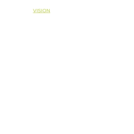
vyhradené.
Designed by
VISION