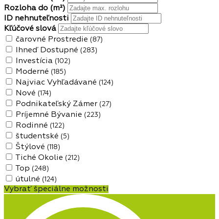
Rozloha do
(m²)
ID nehnuteľnosti
Kľúčové slová
čarovné Prostredie
(87)
Ihneď Dostupné
(283)
Investícia
(102)
Moderné
(185)
Najviac Vyhľadávané
(124)
Nové
(174)
Podnikateľský Zámer
(27)
Príjemné Bývanie
(223)
Rodinné
(122)
študentské
(5)
Štýlové
(118)
Tiché Okolie
(212)
Top
(248)
útulné
(124)
Vybrať špeciálne možnosti