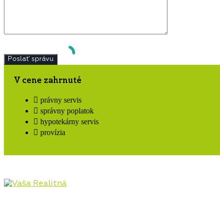
V cene zahrnuté
právny servis
správny poplatok
hypotekárny servis
provízia
Pôsobíme na realitnom trhu Hornej Nitry od roku
2009, najmä v lokalitách Prievidza, Bojnice, Handlová,