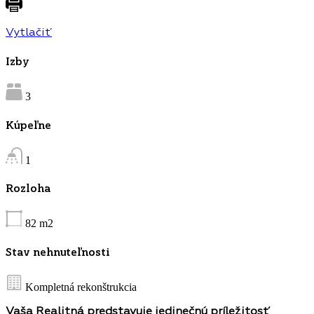
Vytlačiť
Izby
3
Kúpeľne
1
Rozloha
82
m2
Stav nehnuteľnosti
Kompletná rekonštrukcia
Vaša Realitná predstavuje jedinečnú príležitosť