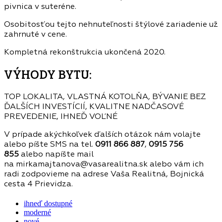
pivnica v suteréne.
Osobitosťou tejto nehnuteľnosti štýlové zariadenie už
zahrnuté v cene.
Kompletná rekonštrukcia ukončená 2020.
VÝHODY BYTU:
TOP LOKALITA, VLASTNÁ KOTOLŇA, BÝVANIE BEZ
ĎALŠÍCH INVESTÍCIÍ, KVALITNE NADČASOVÉ
PREVEDENIE, IHNEĎ VOĽNÉ
V prípade akýchkoľvek ďalších otázok nám volajte
alebo píšte SMS na tel.
0911 866 887
,
0915 756
855
alebo napíšte mail
na mirkamajtanova@vasarealitna.sk alebo vám ich
radi zodpovieme na adrese Vaša Realitná, Bojnická
cesta 4 Prievidza.
ihneď dostupné
moderné
nové