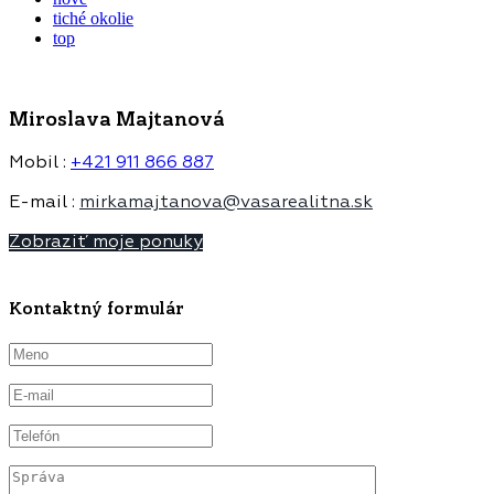
tiché okolie
top
Miroslava Majtanová
Mobil :
+421 911 866 887
E-mail :
mirkamajtanova@vasarealitna.sk
Zobraziť moje ponuky
Kontaktný formulár