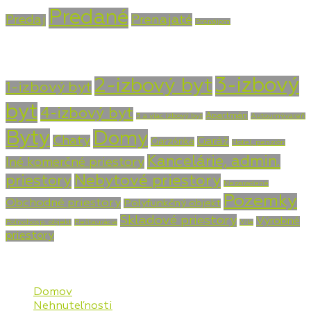
Predané
Prenajaté
Predaj
Prenájom
Typ nehnuteľnosti
3-izbový
2-izbový byt
1-izbový byt
byt
4-izbový byt
Apartmán
5 a viac izbový byt
Autoumývareň
Byty
Domy
Chaty
Garáž
Garzónka
Hotel, penzión
Kancelárie, admin.
Iné komerčné priestory
priestory
Nebytové priestory
Nezaradené
Pozemky
Obchodné priestory
Polyfunkčný objekt
Skladové priestory
Výrobné
Poľnohosp. objekt
Reštaurácia
Vila
priestory
Mapa stránky
Domov
Nehnuteľnosti