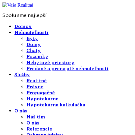
Spolu sme najlepší
Domov
Nehnuteľnosti
Byty
Domy
Chaty
Pozemky
Nebytové priestory
Predané a prenajaté nehnuteľnosti
Služby
Realitné
Právne
Propagačné
Hypotekárne
Hypotekárna kalkulačka
O nás
Náš tím
O nás
Referencie