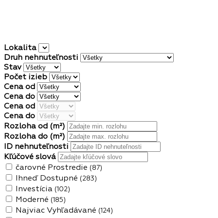
Lokalita
Druh nehnuteľnosti
Stav
Počet izieb
Cena od
Cena do
Cena od
Cena do
Rozloha od
(m²)
Rozloha do
(m²)
ID nehnuteľnosti
Kľúčové slová
čarovné Prostredie
(87)
Ihneď Dostupné
(283)
Investícia
(102)
Moderné
(185)
Najviac Vyhľadávané
(124)