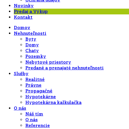
Ochrana údajov
Novinky
Predaj a Výkup
Kontakt
Domov
Nehnuteľnosti
Byty
Domy
Chaty
Pozemky
Nebytové priestory
Predané a prenajaté nehnuteľnosti
Služby
Realitné
Právne
Propagačné
Hypotekárne
Hypotekárna kalkulačka
O nás
Náš tím
O nás
Referencie