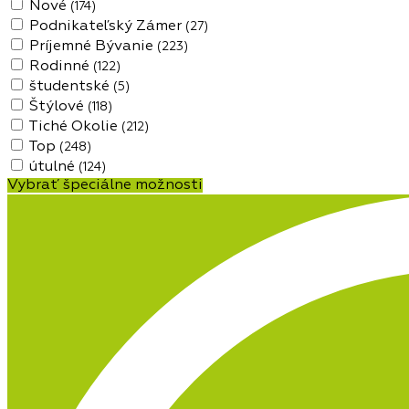
Nové
(174)
Podnikateľský Zámer
(27)
Príjemné Bývanie
(223)
Rodinné
(122)
študentské
(5)
Štýlové
(118)
Tiché Okolie
(212)
Top
(248)
útulné
(124)
Vybrať špeciálne možnosti