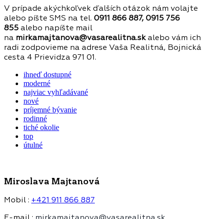
V prípade akýchkoľvek ďalších otázok nám volajte
alebo píšte SMS na tel.
0911 866 887, 0915 756
855
alebo napíšte mail
na
mirkamajtanova@vasarealitna.sk
alebo vám ich
radi zodpovieme na adrese Vaša Realitná, Bojnická
cesta 4 Prievidza 971 01.
ihneď dostupné
moderné
najviac vyhľadávané
nové
príjemné bývanie
rodinné
tiché okolie
top
útulné
Miroslava Majtanová
Mobil :
+421 911 866 887
E-mail :
mirkamajtanova@vasarealitna.sk