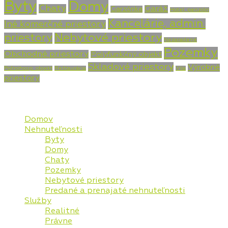
Byty
Domy
Chaty
Garáž
Garzónka
Hotel, penzión
Kancelárie, admin.
Iné komerčné priestory
priestory
Nebytové priestory
Nezaradené
Pozemky
Obchodné priestory
Polyfunkčný objekt
Skladové priestory
Výrobné
Poľnohosp. objekt
Reštaurácia
Vila
priestory
Mapa stránky
Domov
Nehnuteľnosti
Byty
Domy
Chaty
Pozemky
Nebytové priestory
Predané a prenajaté nehnuteľnosti
Služby
Realitné
Právne