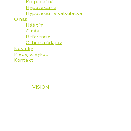
Propagačné
Hypotekárne
Hypotekárna kalkulačka
O nás
Náš tím
O nás
Referencie
Ochrana údajov
Novinky
Predaj a Výkup
Kontakt
© 2026 Vaša Realitná Plus, s.r.o. Všetky práva
vyhradené.
Designed by
VISION