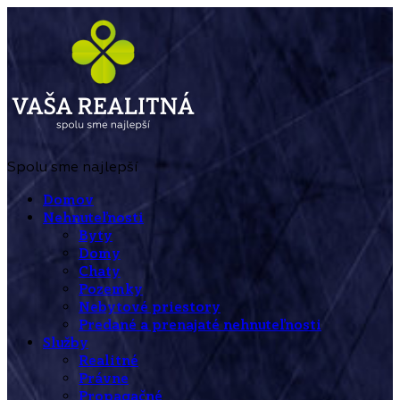
Spolu sme najlepší
Domov
Nehnuteľnosti
Byty
Domy
Chaty
Pozemky
Nebytové priestory
Predané a prenajaté nehnuteľnosti
Služby
Realitné
Právne
Propagačné