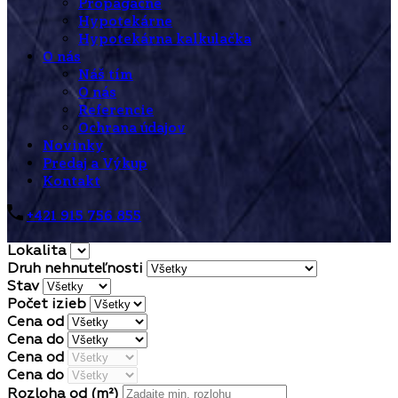
Propagačné
Hypotekárne
Hypotekárna kalkulačka
O nás
Náš tím
O nás
Referencie
Ochrana údajov
Novinky
Predaj a Výkup
Kontakt
+421 915 756 855
Lokalita
Druh nehnuteľnosti
Stav
Počet izieb
Cena od
Cena do
Cena od
Cena do
Rozloha od
(m²)