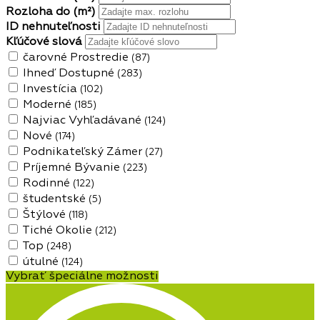
Rozloha do
(m²)
ID nehnuteľnosti
Kľúčové slová
čarovné Prostredie
(87)
Ihneď Dostupné
(283)
Investícia
(102)
Moderné
(185)
Najviac Vyhľadávané
(124)
Nové
(174)
Podnikateľský Zámer
(27)
Príjemné Bývanie
(223)
Rodinné
(122)
študentské
(5)
Štýlové
(118)
Tiché Okolie
(212)
Top
(248)
útulné
(124)
Vybrať špeciálne možnosti