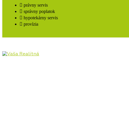
právny servis
správny poplatok
hypotekárny servis
provízia
Pôsobíme na realitnom trhu Hornej Nitry od roku
2009, najmä v lokalitách Prievidza, Bojnice, Handlová,
Nováky, ale aj Kanianka, Nitrianske Rudno, Nitrianske
Pravno a ostatné lokality. Poskytujeme kompletný
servis v oblasti kúpy, predaja, prenájmu, financovania
a investícií do nehnuteľností.
Kontaktné údaje