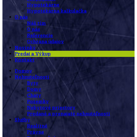
Hypotekárne
Hypotekárna kalkulačka
O nás
Náš tím
O nás
Referencie
Ochrana údajov
Novinky
Predaj a Výkup
Kontakt
Domov
Nehnuteľnosti
Byty
Domy
Chaty
Pozemky
Nebytové priestory
Predané a prenajaté nehnuteľnosti
Služby
Realitné
Právne