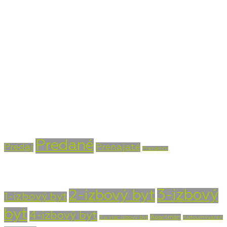
Bojnická cesta 4, Prievidza 971 01
+421 915 756 855
info@vasarealitna.sk
Stav nehnuteľnosti
Predané
Prenajaté
Predaj
Prenájom
Typ nehnuteľnosti
3-izbový
2-izbový byt
1-izbový byt
byt
4-izbový byt
Apartmán
5 a viac izbový byt
Autoumývareň