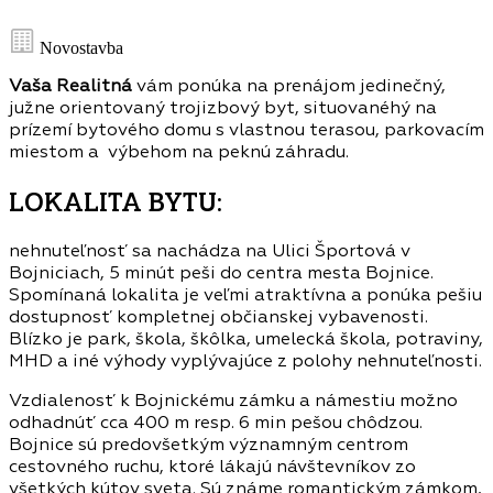
Novostavba
Vaša Realitná
vám ponúka na prenájom jedinečný,
južne orientovaný trojizbový byt, situovanéhý na
prízemí bytového domu s vlastnou terasou, parkovacím
miestom a výbehom na peknú záhradu.
LOKALITA BYTU:
nehnuteľnosť sa nachádza na Ulici Športová v
Bojniciach, 5 minút peši do centra mesta Bojnice.
Spomínaná lokalita je veľmi atraktívna a ponúka pešiu
dostupnosť kompletnej občianskej vybavenosti.
Blízko je park, škola, škôlka, umelecká škola, potraviny,
MHD a iné výhody vyplývajúce z polohy nehnuteľnosti.
Vzdialenosť k Bojnickému zámku a námestiu možno
odhadnúť cca 400 m resp. 6 min pešou chôdzou.
Bojnice sú predovšetkým významným centrom
cestovného ruchu, ktoré lákajú návštevníkov zo
všetkých kútov sveta. Sú známe romantickým zámkom,