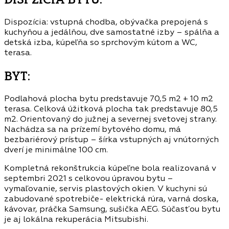
Dispozícia: vstupná chodba, obývačka prepojená s
kuchyňou a jedálňou, dve samostatné izby – spálňa a
detská izba, kúpeľňa so sprchovým kútom a WC,
terasa.
BYT:
Podlahová plocha bytu predstavuje 70,5 m2 + 10 m2
terasa. Celková úžitková plocha tak predstavuje 80,5
m2. Orientovaný do južnej a severnej svetovej strany.
Nachádza sa na prízemí bytového domu, má
bezbariérový prístup – šírka vstupných aj vnútorných
dverí je minimálne 100 cm.
Kompletná rekonštrukcia kúpeľne bola realizovaná v
septembri 2021 s celkovou úpravou bytu –
vymaľovanie, servis plastových okien. V kuchyni sú
zabudované spotrebiče- elektrická rúra, varná doska,
kávovar, práčka Samsung, sušička AEG. Súčasťou bytu
je aj lokálna rekuperácia Mitsubishi.