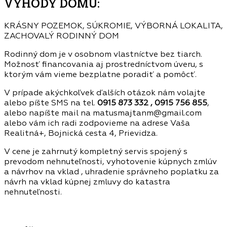
VÝHODY DOMU:
KRÁSNY POZEMOK, SÚKROMIE, VÝBORNÁ LOKALITA,
ZACHOVALÝ RODINNÝ DOM
Rodinný dom je v osobnom vlastníctve bez tiarch.
Možnosť financovania aj prostredníctvom úveru, s
ktorým vám vieme bezplatne poradiť a pomôcť.
V prípade akýchkoľvek ďalších otázok nám volajte
alebo píšte SMS na tel.
0915 873 332 , 0915 756 855
,
alebo napíšte mail na matusmajtanm@gmail.com
alebo vám ich radi zodpovieme na adrese Vaša
Realitná+, Bojnická cesta 4, Prievidza.
V cene je zahrnutý kompletný servis spojený s
prevodom nehnuteľnosti, vyhotovenie kúpnych zmlúv
a návrhov na vklad , uhradenie správneho poplatku za
návrh na vklad kúpnej zmluvy do katastra
nehnuteľnosti.