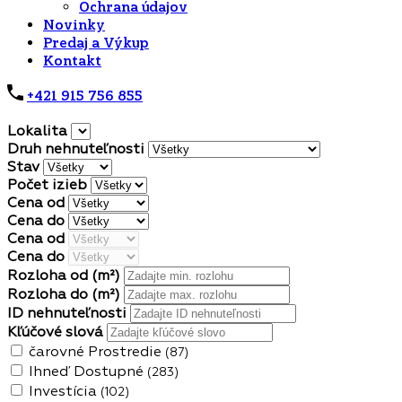
Ochrana údajov
Novinky
Predaj a Výkup
Kontakt
+421 915 756 855
Lokalita
Druh nehnuteľnosti
Stav
Počet izieb
Cena od
Cena do
Cena od
Cena do
Rozloha od
(m²)
Rozloha do
(m²)
ID nehnuteľnosti
Kľúčové slová
čarovné Prostredie
(87)
Ihneď Dostupné
(283)
Investícia
(102)