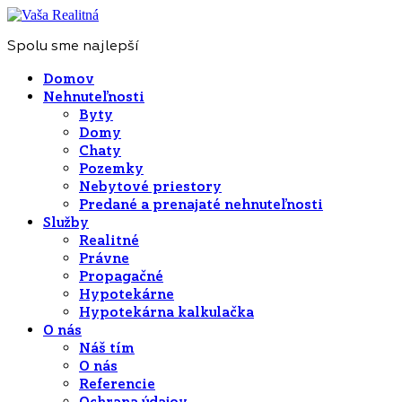
Spolu sme najlepší
Domov
Nehnuteľnosti
Byty
Domy
Chaty
Pozemky
Nebytové priestory
Predané a prenajaté nehnuteľnosti
Služby
Realitné
Právne
Propagačné
Hypotekárne
Hypotekárna kalkulačka
O nás
Náš tím
O nás
Referencie