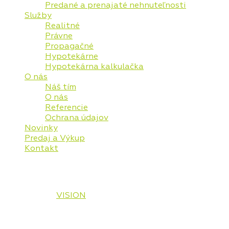
Predané a prenajaté nehnuteľnosti
Služby
Realitné
Právne
Propagačné
Hypotekárne
Hypotekárna kalkulačka
O nás
Náš tím
O nás
Referencie
Ochrana údajov
Novinky
Predaj a Výkup
Kontakt
© 2026 Vaša Realitná Plus, s.r.o. Všetky práva
vyhradené.
Designed by
VISION