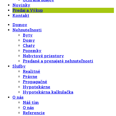
Ochrana údajov
Novinky
Predaj a Výkup
Kontakt
Domov
Nehnuteľnosti
Byty
Domy
Chaty
Pozemky
Nebytové priestory
Predané a prenajaté nehnuteľnosti
Služby
Realitné
Právne
Propagačné
Hypotekárne
Hypotekárna kalkulačka
O nás
Náš tím
O nás
Referencie