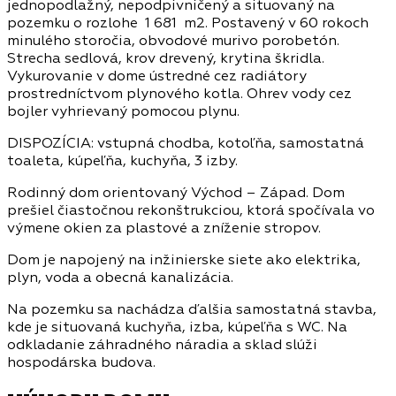
jednopodlažný, nepodpivničený a situovaný na
pozemku o rozlohe 1 681 m2. Postavený v 60 rokoch
minulého storočia, obvodové murivo porobetón.
Strecha sedlová, krov drevený, krytina škridla.
Vykurovanie v dome ústredné cez radiátory
prostredníctvom plynového kotla. Ohrev vody cez
bojler vyhrievaný pomocou plynu.
DISPOZÍCIA: vstupná chodba, kotoľňa, samostatná
toaleta, kúpeľňa, kuchyňa, 3 izby.
Rodinný dom orientovaný Východ – Západ. Dom
prešiel čiastočnou rekonštrukciou, ktorá spočívala vo
výmene okien za plastové a zníženie stropov.
Dom je napojený na inžinierske siete ako elektrika,
plyn, voda a obecná kanalizácia.
Na pozemku sa nachádza ďalšia samostatná stavba,
kde je situovaná kuchyňa, izba, kúpeľňa s WC. Na
odkladanie záhradného náradia a sklad slúži
hospodárska budova.