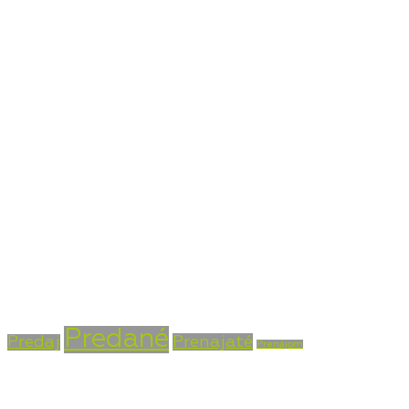
Kontaktné údaje
Bojnická cesta 4, Prievidza 971 01
+421 915 756 855
info@vasarealitna.sk
Stav nehnuteľnosti
Predané
Prenajaté
Predaj
Prenájom
Typ nehnuteľnosti