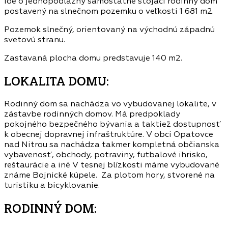
Ide o jednopodlažný samostatne stojaci rodinný dom
postavený na slnečnom pozemku o veľkosti 1 681 m2.
Pozemok slnečný, orientovaný na východnú západnú
svetovú stranu.
Zastavaná plocha domu predstavuje 140 m2.
LOKALITA DOMU:
Rodinný dom sa nachádza vo vybudovanej lokalite, v
zástavbe rodinných domov. Má predpoklady
pokojného bezpečného bývania a taktiež dostupnosť
k obecnej dopravnej infraštruktúre. V obci Opatovce
nad Nitrou sa nachádza takmer kompletná občianska
vybavenosť, obchody, potraviny, futbalové ihrisko,
reštaurácie a iné V tesnej blízkosti máme vybudované
známe Bojnické kúpele. Za plotom hory, stvorené na
turistiku a bicyklovanie.
RODINNÝ DOM: