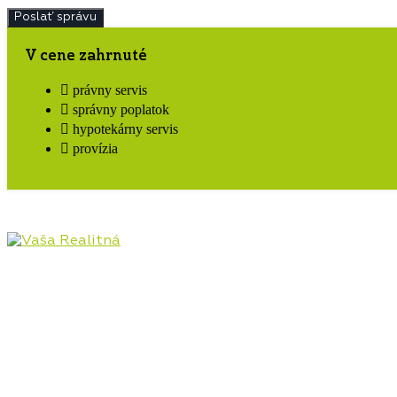
V cene zahrnuté
právny servis
správny poplatok
hypotekárny servis
provízia
Pôsobíme na realitnom trhu Hornej Nitry od roku
2009, najmä v lokalitách Prievidza, Bojnice, Handlová,
Nováky, ale aj Kanianka, Nitrianske Rudno, Nitrianske
Pravno a ostatné lokality. Poskytujeme kompletný
servis v oblasti kúpy, predaja, prenájmu, financovania
a investícií do nehnuteľností.