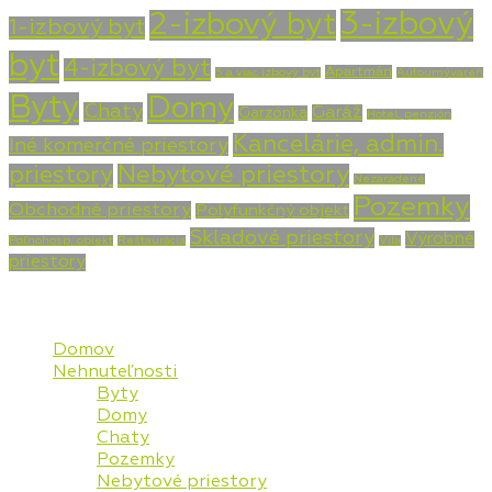
3-izbový
2-izbový byt
1-izbový byt
byt
4-izbový byt
Apartmán
5 a viac izbový byt
Autoumývareň
Byty
Domy
Chaty
Garáž
Garzónka
Hotel, penzión
Kancelárie, admin.
Iné komerčné priestory
priestory
Nebytové priestory
Nezaradené
Pozemky
Obchodné priestory
Polyfunkčný objekt
Skladové priestory
Výrobné
Poľnohosp. objekt
Reštaurácia
Vila
priestory
Mapa stránky
Domov
Nehnuteľnosti
Byty
Domy
Chaty
Pozemky
Nebytové priestory