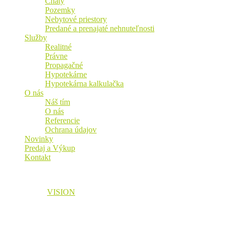
Chaty
Pozemky
Nebytové priestory
Predané a prenajaté nehnuteľnosti
Služby
Realitné
Právne
Propagačné
Hypotekárne
Hypotekárna kalkulačka
O nás
Náš tím
O nás
Referencie
Ochrana údajov
Novinky
Predaj a Výkup
Kontakt
© 2026 Vaša Realitná Plus, s.r.o. Všetky práva vyhradené.
Designed by
VISION