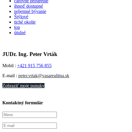
čarovné prostredie
ihneď dostupné
príjemné bývanie
Štýlové
tiché okolie
top
útulné
JUDr. Ing. Peter Vrták
Mobil :
+421 915 756 855
E-mail :
peter.vrtak@vasarealitna.sk
Zobraziť moje ponuky
Kontaktný formulár