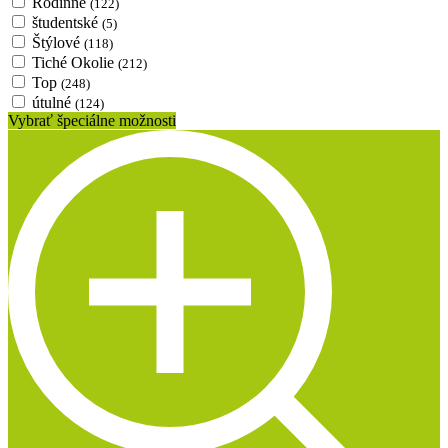
Rodinné
(122)
študentské
(5)
Štýlové
(118)
Tiché Okolie
(212)
Top
(248)
útulné
(124)
Vybrať špeciálne možnosti