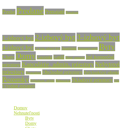
Predané
Prenajaté
Predaj
Prenájom
Typ nehnuteľnosti
3-izbový byt
2-izbový byt
1-izbový byt
Byty
4-izbový byt
Apartmán
5 a viac izbový byt
Autoumývareň
Domy
Chaty
Iné komerčné
Garáž
Garzónka
Hotel, penzión
Nebytové
Kancelárie, admin. priestory
priestory
priestory
Obchodné priestory
Polyfunkčný objekt
Nezaradené
Pozemky
Skladové priestory
Poľnohosp. objekt
Reštaurácia
Vila
Výrobné priestory
Mapa stránky
Domov
Nehnuteľnosti
Byty
Domy