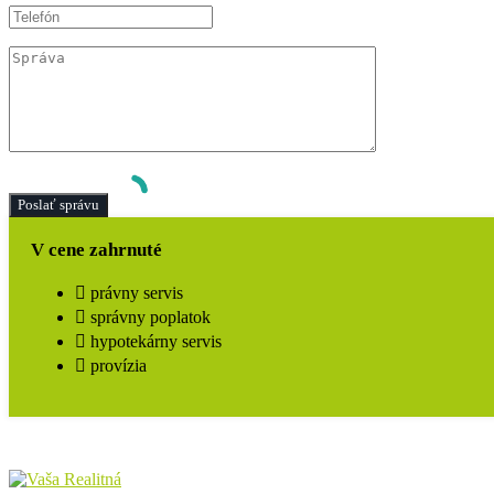
V cene zahrnuté
právny servis
správny poplatok
hypotekárny servis
provízia