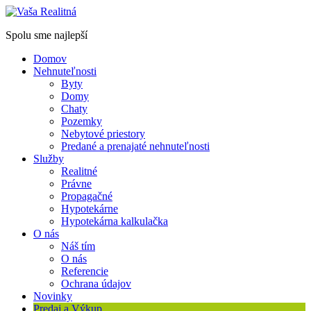
Spolu sme najlepší
Domov
Nehnuteľnosti
Byty
Domy
Chaty
Pozemky
Nebytové priestory
Predané a prenajaté nehnuteľnosti
Služby
Realitné
Právne
Propagačné
Hypotekárne
Hypotekárna kalkulačka
O nás
Náš tím
O nás
Referencie
Ochrana údajov
Novinky
Predaj a Výkup