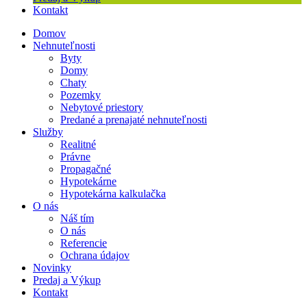
Kontakt
Domov
Nehnuteľnosti
Byty
Domy
Chaty
Pozemky
Nebytové priestory
Predané a prenajaté nehnuteľnosti
Služby
Realitné
Právne
Propagačné
Hypotekárne
Hypotekárna kalkulačka
O nás
Náš tím
O nás
Referencie
Ochrana údajov
Novinky
Predaj a Výkup
Kontakt