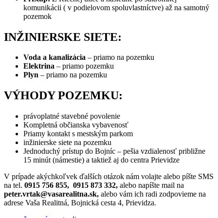
komunikácii ( v podielovom spoluvlastníctve) až na samotný
pozemok
INŽINIERSKE SIETE:
Voda a kanalizácia
– priamo na pozemku
Elektrina
– priamo pozemku
Plyn
– priamo na pozemku
VÝHODY POZEMKU:
právoplatné stavebné povolenie
Kompletná občianska vybavenosť
Priamy kontakt s mestským parkom
inžinierske siete na pozemku
Jednoduchý prístup do Bojníc – pešia vzdialenosť približne
15 minút (námestie) a taktiež aj do centra Prievidze
V prípade akýchkoľvek ďalších otázok nám volajte alebo píšte SMS
na tel.
0915 756 855,
0915 873 332,
alebo napíšte mail na
peter.vrtak@vasarealitna.sk,
alebo vám ich radi zodpovieme na
adrese Vaša Realitná, Bojnická cesta 4, Prievidza.