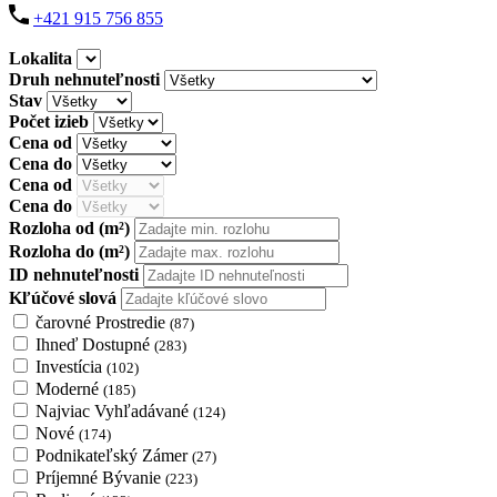
+421 915 756 855
Lokalita
Druh nehnuteľnosti
Stav
Počet izieb
Cena od
Cena do
Cena od
Cena do
Rozloha od
(m²)
Rozloha do
(m²)
ID nehnuteľnosti
Kľúčové slová
čarovné Prostredie
(87)
Ihneď Dostupné
(283)
Investícia
(102)
Moderné
(185)
Najviac Vyhľadávané
(124)
Nové
(174)
Podnikateľský Zámer
(27)
Príjemné Bývanie
(223)