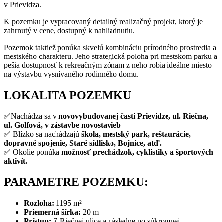
v Prievidza.
K pozemku je vypracovaný detailný realizačný projekt, ktorý je
zahrnutý v cene, dostupný k nahliadnutiu.
Pozemok taktiež ponúka skvelú kombináciu prírodného prostredia a
mestského charakteru. Jeho strategická poloha pri mestskom parku a
pešia dostupnosť k rekreačným zónam z neho robia ideálne miesto
na výstavbu vysnívaného rodinného domu.
LOKALITA POZEMKU
✅Nachádza sa v
novovybudovanej časti Prievidze, ul. Riečna,
ul. Golfová, v zástavbe novostavieb
✅ Blízko sa nachádzajú
škola, mestský park, reštaurácie,
dopravné spojenie, Staré sídlisko, Bojnice, atď.
✅ Okolie ponúka
možnosť prechádzok, cyklistiky a športových
aktivít.
PARAMETRE POZEMKU:
Rozloha:
1195 m²
Priemerná šírka:
20 m
Prístup:
Z Riečnej ulice a následne po súkromnej