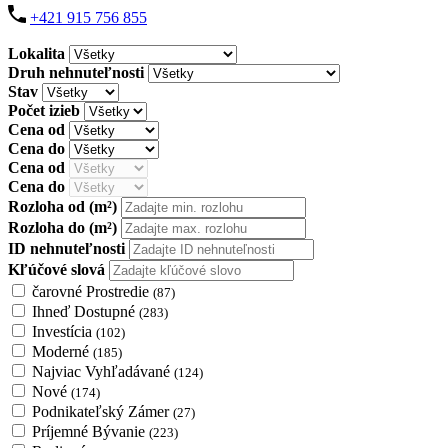
+421 915 756 855
Lokalita
Druh nehnuteľnosti
Stav
Počet izieb
Cena od
Cena do
Cena od
Cena do
Rozloha od
(m²)
Rozloha do
(m²)
ID nehnuteľnosti
Kľúčové slová
čarovné Prostredie
(87)
Ihneď Dostupné
(283)
Investícia
(102)
Moderné
(185)
Najviac Vyhľadávané
(124)
Nové
(174)
Podnikateľský Zámer
(27)
Príjemné Bývanie
(223)