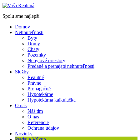
Spolu sme najlepší
Domov
Nehnuteľnosti
Byty
Domy
Chaty
Pozemky
Nebytové priestory
Predané a prenajaté nehnuteľnosti
Služby
Realitné
Právne
Propagačné
Hypotekárne
Hypotekárna kalkulačka
O nás
Náš tím
O nás
Referencie
Ochrana údajov
Novinky
Predaj a Výkup