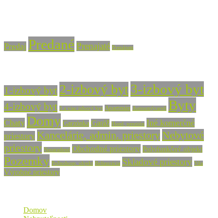
info@vasarealitna.sk
Stav nehnuteľnosti
Predané
Prenajaté
Predaj
Prenájom
Typ nehnuteľnosti
3-izbový byt
2-izbový byt
1-izbový byt
Byty
4-izbový byt
Apartmán
5 a viac izbový byt
Autoumývareň
Domy
Chaty
Iné komerčné
Garáž
Garzónka
Hotel, penzión
Nebytové
Kancelárie, admin. priestory
priestory
priestory
Obchodné priestory
Polyfunkčný objekt
Nezaradené
Pozemky
Skladové priestory
Poľnohosp. objekt
Reštaurácia
Vila
Výrobné priestory
Mapa stránky
Domov