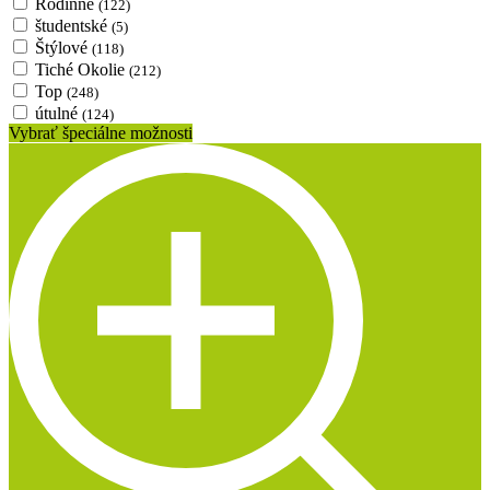
Rodinné
(122)
študentské
(5)
Štýlové
(118)
Tiché Okolie
(212)
Top
(248)
útulné
(124)
Vybrať špeciálne možnosti