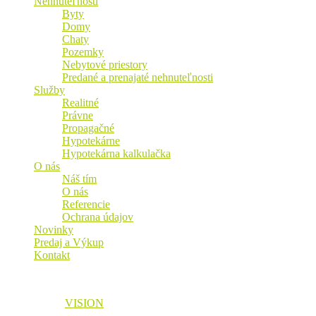
Nehnuteľnosti
Byty
Domy
Chaty
Pozemky
Nebytové priestory
Predané a prenajaté nehnuteľnosti
Služby
Realitné
Právne
Propagačné
Hypotekárne
Hypotekárna kalkulačka
O nás
Náš tím
O nás
Referencie
Ochrana údajov
Novinky
Predaj a Výkup
Kontakt
© 2026 Vaša Realitná Plus, s.r.o. Všetky práva vyhradené.
Designed by
VISION