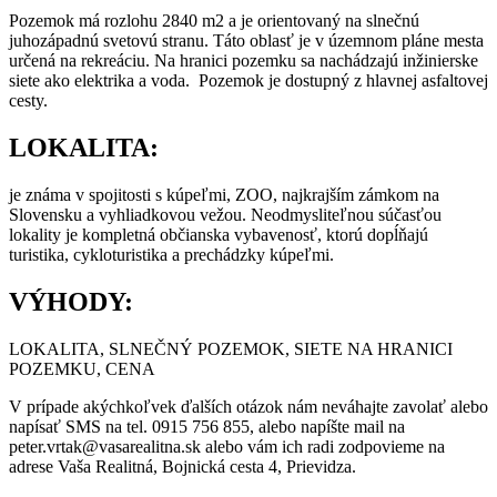
Pozemok má rozlohu 2840 m2 a je orientovaný na slnečnú
juhozápadnú svetovú stranu. Táto oblasť je v územnom pláne mesta
určená na rekreáciu. Na hranici pozemku sa nachádzajú inžinierske
siete ako elektrika a voda. Pozemok je dostupný z hlavnej asfaltovej
cesty.
LOKALITA:
je známa v spojitosti s kúpeľmi, ZOO, najkrajším zámkom na
Slovensku a vyhliadkovou vežou. Neodmysliteľnou súčasťou
lokality je kompletná občianska vybavenosť, ktorú dopĺňajú
turistika, cykloturistika a prechádzky kúpeľmi.
VÝHODY
:
LOKALITA, SLNEČNÝ POZEMOK, SIETE NA HRANICI
POZEMKU, CENA
V prípade akýchkoľvek ďalších otázok nám neváhajte zavolať alebo
napísať SMS na tel. 0915 756 855, alebo napíšte mail na
peter.vrtak@vasarealitna.sk alebo vám ich radi zodpovieme na
adrese Vaša Realitná, Bojnická cesta 4, Prievidza.