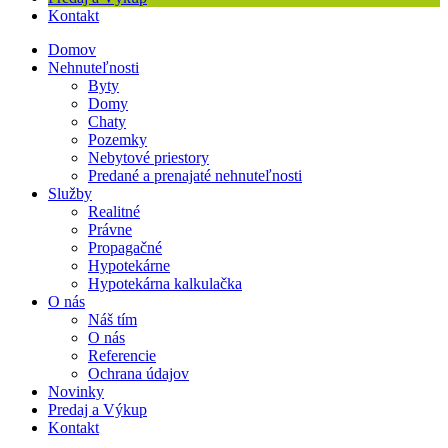
Kontakt
Domov
Nehnuteľnosti
Byty
Domy
Chaty
Pozemky
Nebytové priestory
Predané a prenajaté nehnuteľnosti
Služby
Realitné
Právne
Propagačné
Hypotekárne
Hypotekárna kalkulačka
O nás
Náš tím
O nás
Referencie
Ochrana údajov
Novinky
Predaj a Výkup
Kontakt