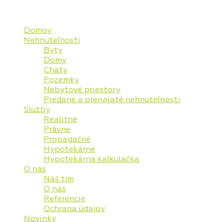
Mapa stránky
Domov
Nehnuteľnosti
Byty
Domy
Chaty
Pozemky
Nebytové priestory
Predané a prenajaté nehnuteľnosti
Služby
Realitné
Právne
Propagačné
Hypotekárne
Hypotekárna kalkulačka
O nás
Náš tím
O nás
Referencie
Ochrana údajov
Novinky