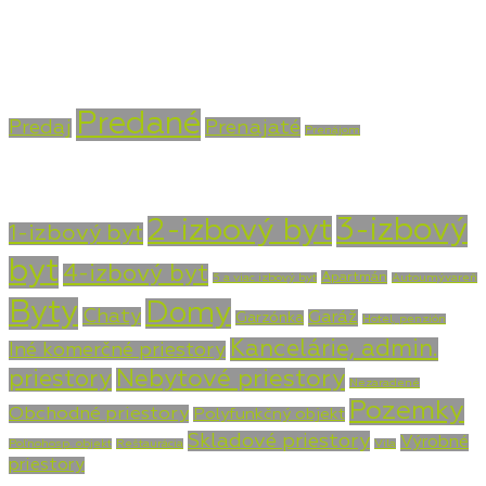
info@vasarealitna.sk
Stav nehnuteľnosti
Predané
Prenajaté
Predaj
Prenájom
Typ nehnuteľnosti
3-izbový
2-izbový byt
1-izbový byt
byt
4-izbový byt
Apartmán
5 a viac izbový byt
Autoumývareň
Byty
Domy
Chaty
Garáž
Garzónka
Hotel, penzión
Kancelárie, admin.
Iné komerčné priestory
priestory
Nebytové priestory
Nezaradené
Pozemky
Obchodné priestory
Polyfunkčný objekt
Skladové priestory
Výrobné
Poľnohosp. objekt
Reštaurácia
Vila
priestory