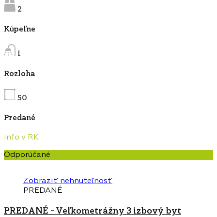
2
Kúpeľne
1
Rozloha
50
Predané
info v RK
Odporúčané
Zobraziť nehnuteľnosť
PREDANÉ
PREDANÉ – Veľkometrážny 3 izbový byt