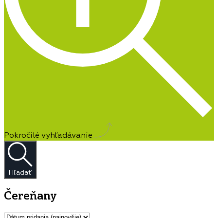
Pokročilé vyhľadávanie
Hľadať
Čereňany