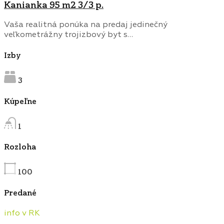
Kanianka 95 m2 3/3 p.
Vaša realitná ponúka na predaj jedinečný
veľkometrážny trojizbový byt s…
Izby
3
Kúpeľne
1
Rozloha
100
Predané
info v RK