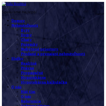
Spolu sme najlepší
Domov
Nehnuteľnosti
Byty
Domy
Chaty
Pozemky
Nebytové priestory
Predané a prenajaté nehnuteľnosti
Služby
Realitné
Právne
Propagačné
Hypotekárne
Hypotekárna kalkulačka
O nás
Náš tím
O nás
Referencie