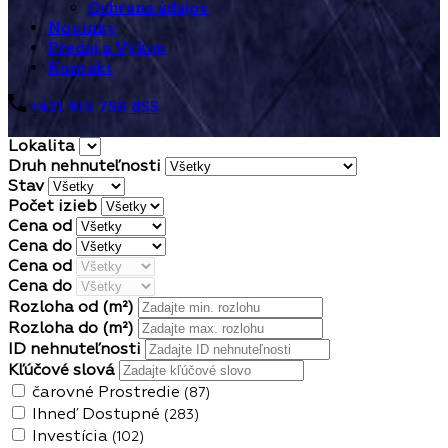
Ochrana údajov
Novinky
Predaj a Výkup
Kontakt
+421 915 756 855
Lokalita
Druh nehnuteľnosti
Stav
Počet izieb
Cena od
Cena do
Cena od
Cena do
Rozloha od
(m²)
Rozloha do
(m²)
ID nehnuteľnosti
Kľúčové slová
čarovné Prostredie
(87)
Ihneď Dostupné
(283)
Investícia
(102)