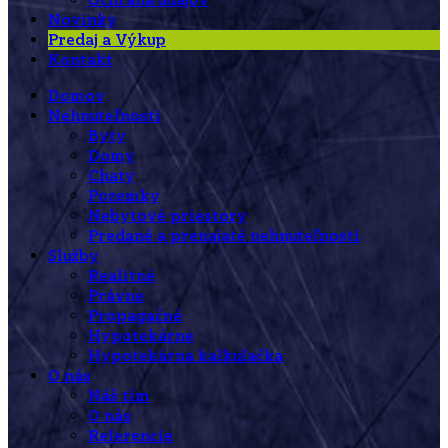
Ochrana údajov
Novinky
Predaj a Výkup
Kontakt
Domov
Nehnuteľnosti
Byty
Domy
Chaty
Pozemky
Nebytové priestory
Predané a prenajaté nehnuteľnosti
Služby
Realitné
Právne
Propagačné
Hypotekárne
Hypotekárna kalkulačka
O nás
Náš tím
O nás
Referencie