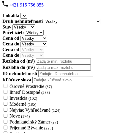
+421 915 756 855
Lokalita
Druh nehnuteľnosti
Stav
Počet izieb
Cena od
Cena do
Cena od
Cena do
Rozloha od
(m²)
Rozloha do
(m²)
ID nehnuteľnosti
Kľúčové slová
čarovné Prostredie
(87)
Ihneď Dostupné
(283)
Investícia
(102)
Moderné
(185)
Najviac Vyhľadávané
(124)
Nové
(174)
Podnikateľský Zámer
(27)
Príjemné Bývanie
(223)