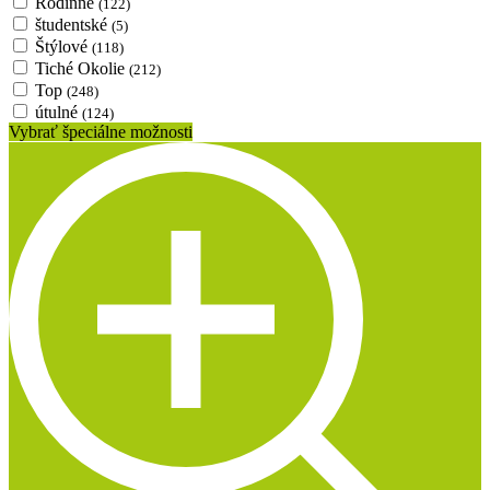
Rodinné
(122)
študentské
(5)
Štýlové
(118)
Tiché Okolie
(212)
Top
(248)
útulné
(124)
Vybrať špeciálne možnosti