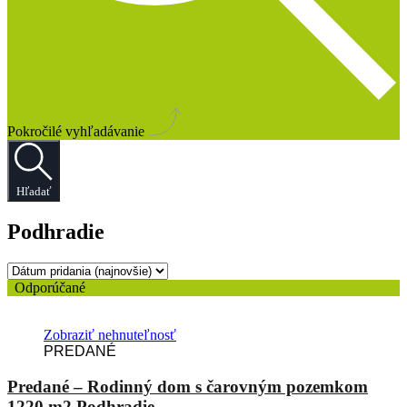
Pokročilé vyhľadávanie
Hľadať
Podhradie
Odporúčané
Zobraziť nehnuteľnosť
PREDANÉ
Predané – Rodinný dom s čarovným pozemkom
1220 m2 Podhradie