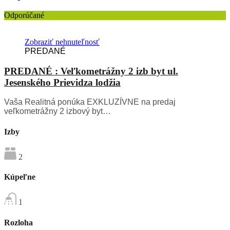
Odporúčané
Zobraziť nehnuteľnosť
PREDANÉ
PREDANÉ : Veľkometrážny 2 izb byt ul.
Jesenského Prievidza lodžia
Vaša Realitná ponúka EXKLUZÍVNE na predaj
veľkometrážny 2 izbový byt…
Izby
2
Kúpeľne
1
Rozloha