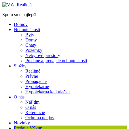
Spolu sme najlepší
Domov
Nehnuteľnosti
Byty
Domy
Chaty
Pozemky
Nebytové priestory
Predané a prenajaté nehnuteľnosti
Služby
Realitné
Právne
Propagačné
Hypotekárne
Hypotekárna kalkulačka
O nás
Náš tím
O nás
Referencie
Ochrana údajov
Novinky
Predaj a Výkup