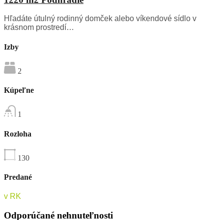
Hľadáte útulný rodinný domček alebo víkendové sídlo v
krásnom prostredí…
Izby
2
Kúpeľne
1
Rozloha
130
Predané
v RK
Odporúčané nehnuteľnosti