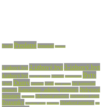
+421 915 756 855
info@vasarealitna.sk
Stav nehnuteľnosti
Predané
Prenajaté
Predaj
Prenájom
Typ nehnuteľnosti
3-izbový byt
2-izbový byt
1-izbový byt
Byty
4-izbový byt
Apartmán
5 a viac izbový byt
Autoumývareň
Domy
Chaty
Iné komerčné
Garáž
Garzónka
Hotel, penzión
Nebytové
Kancelárie, admin. priestory
priestory
priestory
Obchodné priestory
Polyfunkčný objekt
Nezaradené
Pozemky
Skladové priestory
Poľnohosp. objekt
Reštaurácia
Vila