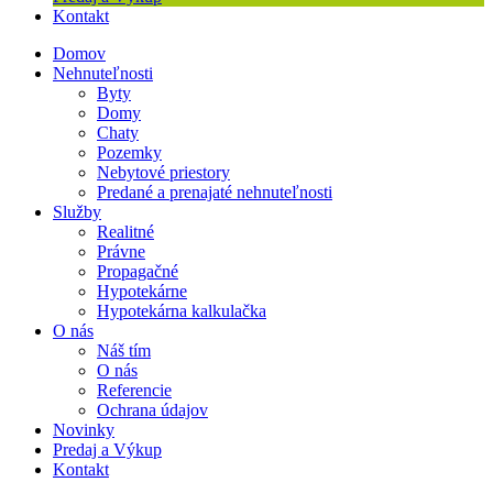
Kontakt
Domov
Nehnuteľnosti
Byty
Domy
Chaty
Pozemky
Nebytové priestory
Predané a prenajaté nehnuteľnosti
Služby
Realitné
Právne
Propagačné
Hypotekárne
Hypotekárna kalkulačka
O nás
Náš tím
O nás
Referencie
Ochrana údajov
Novinky
Predaj a Výkup
Kontakt