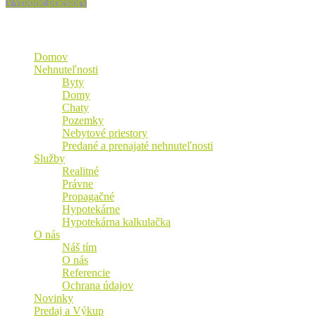
Výrobné priestory
Mapa stránky
Domov
Nehnuteľnosti
Byty
Domy
Chaty
Pozemky
Nebytové priestory
Predané a prenajaté nehnuteľnosti
Služby
Realitné
Právne
Propagačné
Hypotekárne
Hypotekárna kalkulačka
O nás
Náš tím
O nás
Referencie
Ochrana údajov
Novinky
Predaj a Výkup