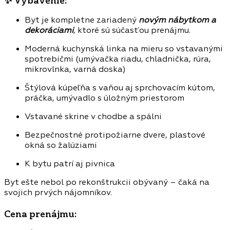
✨
Vybavenie:
Byt je kompletne zariadený
novým nábytkom a
dekoráciami
, ktoré sú súčasťou prenájmu.
Moderná kuchynská linka na mieru so vstavanými
spotrebičmi (umývačka riadu, chladnička, rúra,
mikrovlnka, varná doska)
Štýlová kúpeľňa s vaňou aj sprchovacím kútom,
práčka, umývadlo s úložným priestorom
Vstavané skrine v chodbe a spálni
Bezpečnostné protipožiarne dvere, plastové
okná so žalúziami
K bytu patrí aj pivnica
Byt ešte nebol po rekonštrukcii obývaný – čaká na
svojich prvých nájomníkov.
Cena prenájmu: