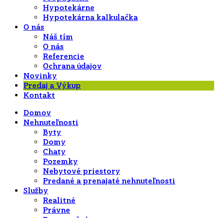
Hypotekárne
Hypotekárna kalkulačka
O nás
Náš tím
O nás
Referencie
Ochrana údajov
Novinky
Predaj a Výkup
Kontakt
Domov
Nehnuteľnosti
Byty
Domy
Chaty
Pozemky
Nebytové priestory
Predané a prenajaté nehnuteľnosti
Služby
Realitné
Právne