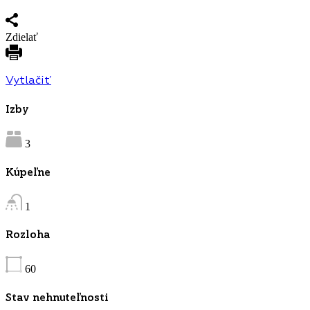
Zdielať
Vytlačiť
Izby
3
Kúpeľne
1
Rozloha
60
Stav nehnuteľnosti