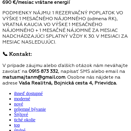
690 €/mesiac vrátane energií
PODMIENKY NÁJMU: 1 REZERVAČNÝ POPLATOK VO
VÝŠKE 1 MESAČNÉHO NÁJOMNÉHO (odmena RK),
VRATNÁ KAUCIA VO VÝŠKE 1 MESAČNÉHO
NÁJOMNÉHO + 1 MESAČNÉ NÁJOMNÉ ZA MESIAC
NADCHÁDZAJÚCI SPLATNÝ VŽDY K 30. V MESIACI ZA
MESIAC NASLEDUJÚCI.
📞
Kontakt:
V prípade záujmu alebo ďalších otázok nám neváhajte
zavolať na
0915 873 332
, napísať SMS alebo email na
matusmajtanm@gmail.com
. Osobne nás nájdete na
adrese
Vaša Realitná, Bojnická cesta 4, Prievidza.
ihneď dostupné
moderné
nové
príjemné bývanie
Štýlové
tiché okolie
top
útulné