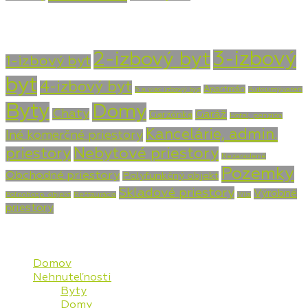
Typ nehnuteľnosti
3-izbový
2-izbový byt
1-izbový byt
byt
4-izbový byt
Apartmán
5 a viac izbový byt
Autoumývareň
Byty
Domy
Chaty
Garáž
Garzónka
Hotel, penzión
Kancelárie, admin.
Iné komerčné priestory
priestory
Nebytové priestory
Nezaradené
Pozemky
Obchodné priestory
Polyfunkčný objekt
Skladové priestory
Výrobné
Poľnohosp. objekt
Reštaurácia
Vila
priestory
Mapa stránky
Domov
Nehnuteľnosti
Byty
Domy