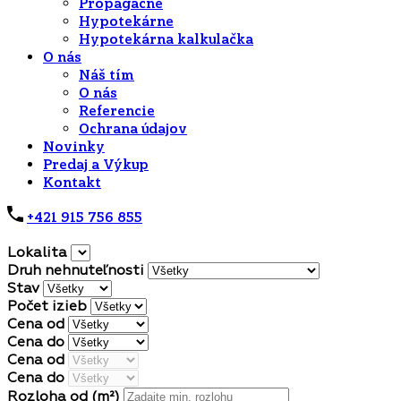
Propagačné
Hypotekárne
Hypotekárna kalkulačka
O nás
Náš tím
O nás
Referencie
Ochrana údajov
Novinky
Predaj a Výkup
Kontakt
+421 915 756 855
Lokalita
Druh nehnuteľnosti
Stav
Počet izieb
Cena od
Cena do
Cena od
Cena do
Rozloha od
(m²)