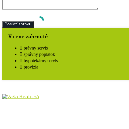
V cene zahrnuté
právny servis
správny poplatok
hypotekárny servis
provízia
Pôsobíme na realitnom trhu Hornej Nitry od roku
2009, najmä v lokalitách Prievidza, Bojnice, Handlová,
Nováky, ale aj Kanianka, Nitrianske Rudno, Nitrianske
Pravno a ostatné lokality. Poskytujeme kompletný