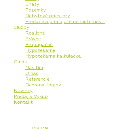
Chaty
Pozemky
Nebytové priestory
Predané a prenajaté nehnuteľnosti
Služby
Realitné
Právne
Propagačné
Hypotekárne
Hypotekárna kalkulačka
O nás
Náš tím
O nás
Referencie
Ochrana údajov
Novinky
Predaj a Výkup
Kontakt
© 2026 Vaša Realitná Plus, s.r.o. Všetky práva
vyhradené.
Designed by
VISION