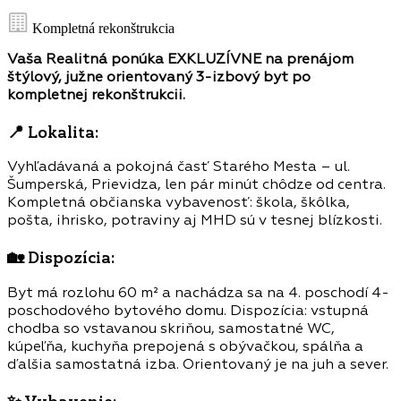
Kompletná rekonštrukcia
Vaša Realitná ponúka EXKLUZÍVNE na prenájom
štýlový, južne orientovaný 3-izbový byt po
kompletnej rekonštrukcii.
📍
Lokalita:
Vyhľadávaná a pokojná časť Starého Mesta – ul.
Šumperská, Prievidza, len pár minút chôdze od centra.
Kompletná občianska vybavenosť: škola, škôlka,
pošta, ihrisko, potraviny aj MHD sú v tesnej blízkosti.
🏡
Dispozícia:
Byt má rozlohu 60 m² a nachádza sa na 4. poschodí 4-
poschodového bytového domu. Dispozícia: vstupná
chodba so vstavanou skriňou, samostatné WC,
kúpeľňa, kuchyňa prepojená s obývačkou, spálňa a
ďalšia samostatná izba. Orientovaný je na juh a sever.