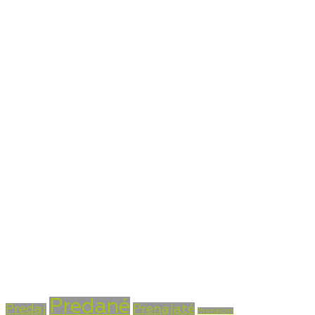
servis v oblasti kúpy, predaja, prenájmu, financovania
a investícií do nehnuteľností.
Kontaktné údaje
Bojnická cesta 4, Prievidza 971 01
+421 915 756 855
info@vasarealitna.sk
Stav nehnuteľnosti
Predané
Prenajaté
Predaj
Prenájom