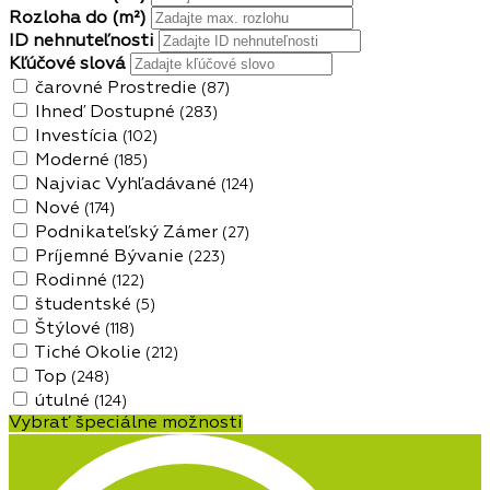
Rozloha do
(m²)
ID nehnuteľnosti
Kľúčové slová
čarovné Prostredie
(87)
Ihneď Dostupné
(283)
Investícia
(102)
Moderné
(185)
Najviac Vyhľadávané
(124)
Nové
(174)
Podnikateľský Zámer
(27)
Príjemné Bývanie
(223)
Rodinné
(122)
študentské
(5)
Štýlové
(118)
Tiché Okolie
(212)
Top
(248)
útulné
(124)
Vybrať špeciálne možnosti