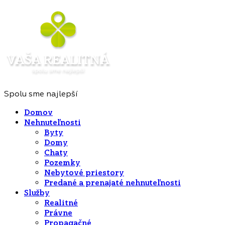
Spolu sme najlepší
Domov
Nehnuteľnosti
Byty
Domy
Chaty
Pozemky
Nebytové priestory
Predané a prenajaté nehnuteľnosti
Služby
Realitné
Právne
Propagačné