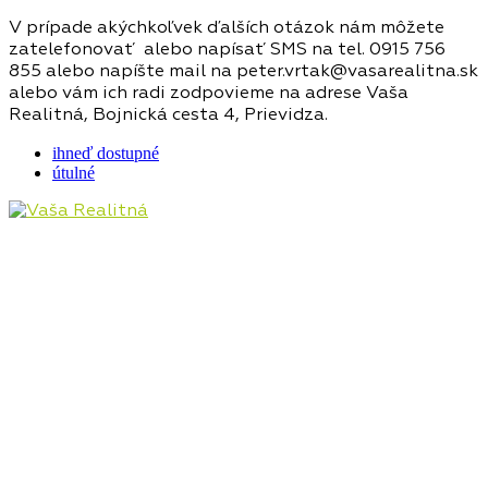
V prípade akýchkoľvek ďalších otázok nám môžete
zatelefonovať alebo napísať SMS na tel. 0915 756
855 alebo napíšte mail na peter.vrtak@vasarealitna.sk
alebo vám ich radi zodpovieme na adrese Vaša
Realitná, Bojnická cesta 4, Prievidza.
ihneď dostupné
útulné
Pôsobíme na realitnom trhu Hornej Nitry od roku
2009, najmä v lokalitách Prievidza, Bojnice, Handlová,
Nováky, ale aj Kanianka, Nitrianske Rudno, Nitrianske
Pravno a ostatné lokality. Poskytujeme kompletný
servis v oblasti kúpy, predaja, prenájmu, financovania
a investícií do nehnuteľností.
Kontaktné údaje