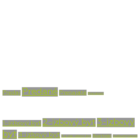
Bojnická cesta 4, Prievidza 971 01
+421 915 756 855
info@vasarealitna.sk
Stav nehnuteľnosti
Predané
Prenajaté
Predaj
Prenájom
Typ nehnuteľnosti
3-izbový
2-izbový byt
1-izbový byt
byt
4-izbový byt
Apartmán
5 a viac izbový byt
Autoumývareň