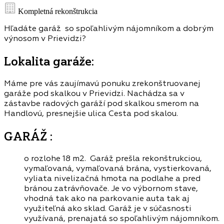
Kompletná rekonštrukcia
Hľadáte garáž so spoľahlivým nájomníkom a dobrým
výnosom v Prievidzi?
Lokalita garáže:
Máme pre vás zaujímavú ponuku zrekonštruovanej
garáže pod skalkou v Prievidzi. Nachádza sa v
zástavbe radových garáží pod skalkou smerom na
Handlovú, presnejšie ulica Cesta pod skalou.
GARÁŽ :
o rozlohe 18 m2. Garáž prešla rekonštrukciou,
vymaľovaná, vymaľovaná brána, vystierkovaná,
vyliata nivelizačná hmota na podlahe a pred
bránou zatrávňovače. Je vo výbornom stave,
vhodná tak ako na parkovanie auta tak aj
využiteľná ako sklad. Garáž je v súčasnosti
využívaná, prenajatá so spoľahlivým nájomníkom.