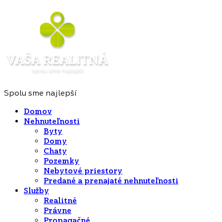
Spolu sme najlepší
Domov
Nehnuteľnosti
Byty
Domy
Chaty
Pozemky
Nebytové priestory
Predané a prenajaté nehnuteľnosti
Služby
Realitné
Právne
Propagačné