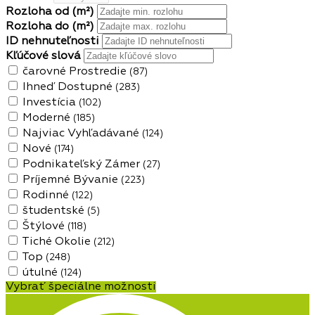
Rozloha od
(m²)
Rozloha do
(m²)
ID nehnuteľnosti
Kľúčové slová
čarovné Prostredie
(87)
Ihneď Dostupné
(283)
Investícia
(102)
Moderné
(185)
Najviac Vyhľadávané
(124)
Nové
(174)
Podnikateľský Zámer
(27)
Príjemné Bývanie
(223)
Rodinné
(122)
študentské
(5)
Štýlové
(118)
Tiché Okolie
(212)
Top
(248)
útulné
(124)
Vybrať špeciálne možnosti