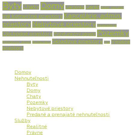
Byty
Domy
Chaty
Garáž
Garzónka
Hotel, penzión
Kancelárie, admin.
Iné komerčné priestory
priestory
Nebytové priestory
Nezaradené
Pozemky
Obchodné priestory
Polyfunkčný objekt
Skladové priestory
Výrobné
Poľnohosp. objekt
Reštaurácia
Vila
priestory
Mapa stránky
Domov
Nehnuteľnosti
Byty
Domy
Chaty
Pozemky
Nebytové priestory
Predané a prenajaté nehnuteľnosti
Služby
Realitné
Právne