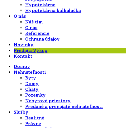
Hypotekárne
Hypotekárna kalkulačka
O nás
Náš tím
O nás
Referencie
Ochrana údajov
Novinky
Predaj a Výkup
Kontakt
Domov
Nehnuteľnosti
Byty
Domy
Chaty
Pozemky
Nebytové priestory
Predané a prenajaté nehnuteľnosti
Služby
Realitné
Právne