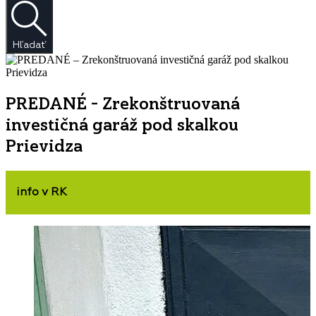
Hľadať
PREDANÉ – Zrekonštruovaná
investičná garáž pod skalkou
Prievidza
info v RK