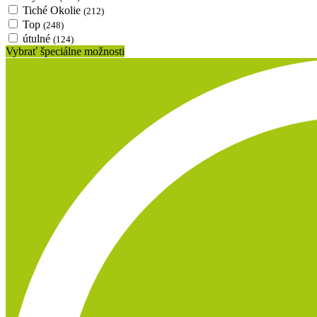
Tiché Okolie
(212)
Top
(248)
útulné
(124)
Vybrať špeciálne možnosti