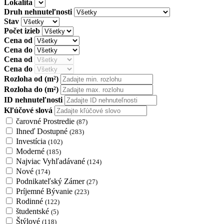
Lokalita
Druh nehnuteľnosti
Stav
Počet izieb
Cena od
Cena do
Cena od
Cena do
Rozloha od
(m²)
Rozloha do
(m²)
ID nehnuteľnosti
Kľúčové slová
čarovné Prostredie
(87)
Ihneď Dostupné
(283)
Investícia
(102)
Moderné
(185)
Najviac Vyhľadávané
(124)
Nové
(174)
Podnikateľský Zámer
(27)
Príjemné Bývanie
(223)
Rodinné
(122)
študentské
(5)
Štýlové
(118)