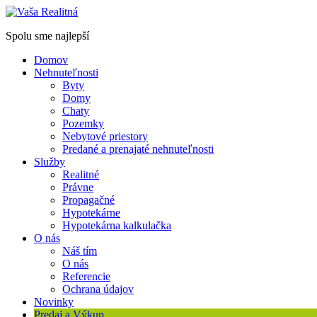
Spolu sme najlepší
Domov
Nehnuteľnosti
Byty
Domy
Chaty
Pozemky
Nebytové priestory
Predané a prenajaté nehnuteľnosti
Služby
Realitné
Právne
Propagačné
Hypotekárne
Hypotekárna kalkulačka
O nás
Náš tím
O nás
Referencie
Ochrana údajov
Novinky
Predaj a Výkup