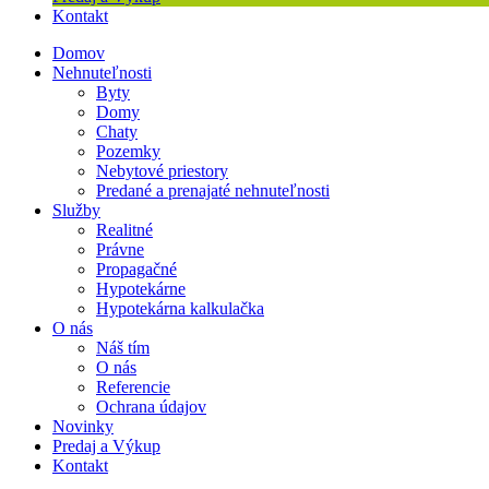
Kontakt
Domov
Nehnuteľnosti
Byty
Domy
Chaty
Pozemky
Nebytové priestory
Predané a prenajaté nehnuteľnosti
Služby
Realitné
Právne
Propagačné
Hypotekárne
Hypotekárna kalkulačka
O nás
Náš tím
O nás
Referencie
Ochrana údajov
Novinky
Predaj a Výkup
Kontakt