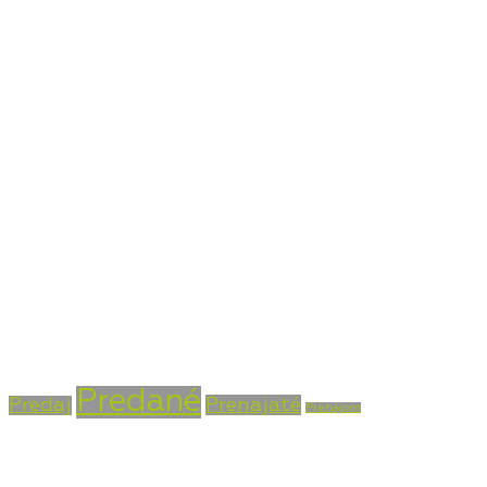
Kontaktné údaje
Bojnická cesta 4, Prievidza 971 01
+421 915 756 855
info@vasarealitna.sk
Stav nehnuteľnosti
Predané
Prenajaté
Predaj
Prenájom
Typ nehnuteľnosti