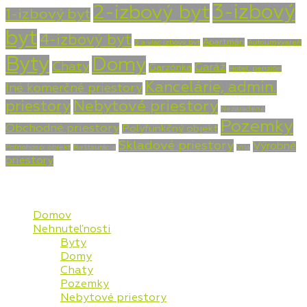
3-izbový
2-izbový byt
1-izbový byt
byt
4-izbový byt
Apartmán
5 a viac izbový byt
Autoumývareň
Byty
Domy
Chaty
Garáž
Garzónka
Hotel, penzión
Kancelárie, admin.
Iné komerčné priestory
priestory
Nebytové priestory
Nezaradené
Pozemky
Obchodné priestory
Polyfunkčný objekt
Skladové priestory
Výrobné
Poľnohosp. objekt
Reštaurácia
Vila
priestory
Mapa stránky
Domov
Nehnuteľnosti
Byty
Domy
Chaty
Pozemky
Nebytové priestory