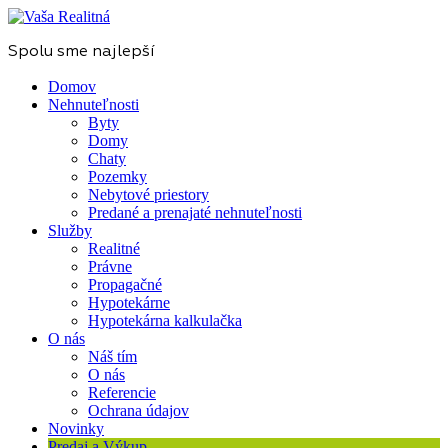
Spolu sme najlepší
Domov
Nehnuteľnosti
Byty
Domy
Chaty
Pozemky
Nebytové priestory
Predané a prenajaté nehnuteľnosti
Služby
Realitné
Právne
Propagačné
Hypotekárne
Hypotekárna kalkulačka
O nás
Náš tím
O nás
Referencie
Ochrana údajov
Novinky
Predaj a Výkup