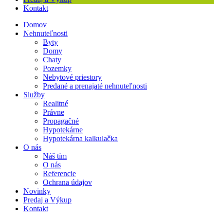
Kontakt
Domov
Nehnuteľnosti
Byty
Domy
Chaty
Pozemky
Nebytové priestory
Predané a prenajaté nehnuteľnosti
Služby
Realitné
Právne
Propagačné
Hypotekárne
Hypotekárna kalkulačka
O nás
Náš tím
O nás
Referencie
Ochrana údajov
Novinky
Predaj a Výkup
Kontakt