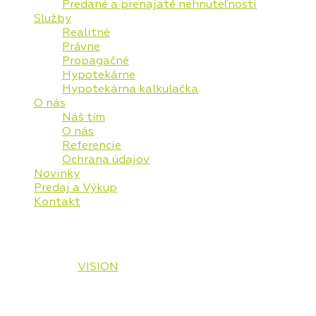
Predané a prenajaté nehnuteľnosti
Služby
Realitné
Právne
Propagačné
Hypotekárne
Hypotekárna kalkulačka
O nás
Náš tím
O nás
Referencie
Ochrana údajov
Novinky
Predaj a Výkup
Kontakt
© 2026 Vaša Realitná Plus, s.r.o. Všetky práva
vyhradené.
Designed by
VISION