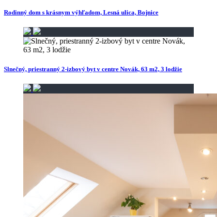
Rodinný dom s krásnym výhľadom, Lesná ulica, Bojnice
Slnečný, priestranný 2-izbový byt v centre Novák, 63 m2, 3 lodžie