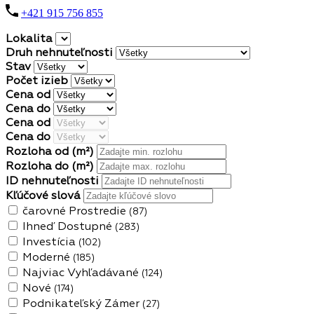
+421 915 756 855
Lokalita
Druh nehnuteľnosti
Stav
Počet izieb
Cena od
Cena do
Cena od
Cena do
Rozloha od
(m²)
Rozloha do
(m²)
ID nehnuteľnosti
Kľúčové slová
čarovné Prostredie
(87)
Ihneď Dostupné
(283)
Investícia
(102)
Moderné
(185)
Najviac Vyhľadávané
(124)
Nové
(174)
Podnikateľský Zámer
(27)