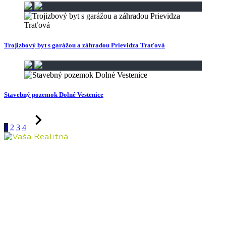
Trojizbový byt s garážou a záhradou Prievidza Traťová
Stavebný pozemok Dolné Vestenice
1
2
3
4
Pôsobíme na realitnom trhu Hornej Nitry od roku
2009, najmä v lokalitách Prievidza, Bojnice, Handlová,
Nováky, ale aj Kanianka, Nitrianske Rudno, Nitrianske
Pravno a ostatné lokality. Poskytujeme kompletný
servis v oblasti kúpy, predaja, prenájmu, financovania
a investícií do nehnuteľností.