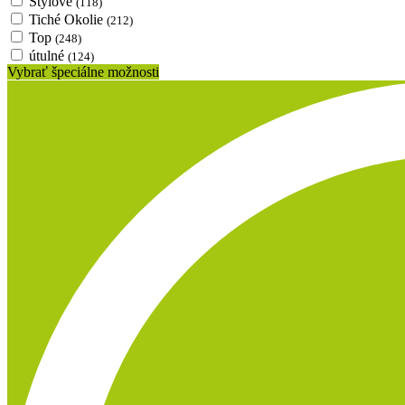
Štýlové
(118)
Tiché Okolie
(212)
Top
(248)
útulné
(124)
Vybrať špeciálne možnosti