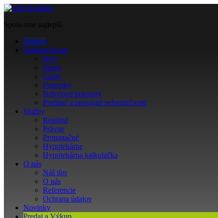
Spolu sme najlepší
Domov
Nehnuteľnosti
Byty
Domy
Chaty
Pozemky
Nebytové priestory
Predané a prenajaté nehnuteľnosti
Služby
Realitné
Právne
Propagačné
Hypotekárne
Hypotekárna kalkulačka
O nás
Náš tím
O nás
Referencie
Ochrana údajov
Novinky
Predaj a Výkup