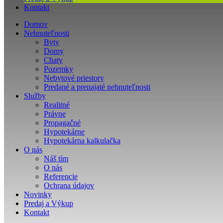
Kontakt
Domov
Nehnuteľnosti
Byty
Domy
Chaty
Pozemky
Nebytové priestory
Predané a prenajaté nehnuteľnosti
Služby
Realitné
Právne
Propagačné
Hypotekárne
Hypotekárna kalkulačka
O nás
Náš tím
O nás
Referencie
Ochrana údajov
Novinky
Predaj a Výkup
Kontakt