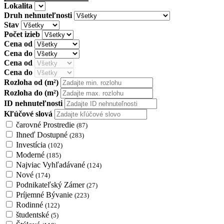
Lokalita
Druh nehnuteľnosti
Stav
Počet izieb
Cena od
Cena do
Cena od
Cena do
Rozloha od
(m²)
Rozloha do
(m²)
ID nehnuteľnosti
Kľúčové slová
čarovné Prostredie
(87)
Ihneď Dostupné
(283)
Investícia
(102)
Moderné
(185)
Najviac Vyhľadávané
(124)
Nové
(174)
Podnikateľský Zámer
(27)
Príjemné Bývanie
(223)
Rodinné
(122)
študentské
(5)